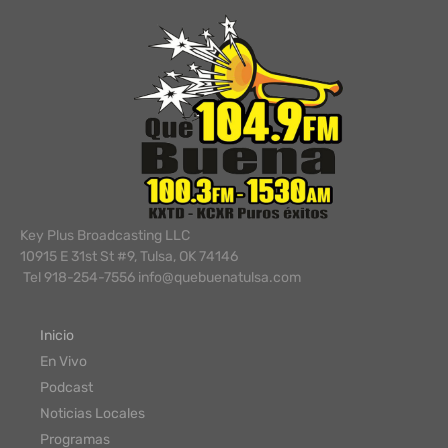
Key Plus Broadcasting LLC
10915 E 31st St #9, Tulsa, OK 74146
Tel 918-254-7556 info@quebuenatulsa.com
Inicio
En Vivo
Podcast
Noticias Locales
Programas