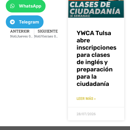
WhatsApp
Telegram
ANTERIOR
SIGUIENTE
YWCA Tulsa
NotiJueves 03 de octubre 2024
NotiViernes 04 de octubre 2024
abre
inscripciones
para clases
de inglés y
preparación
para la
ciudadanía
LEER MÁS »
28/07/2026