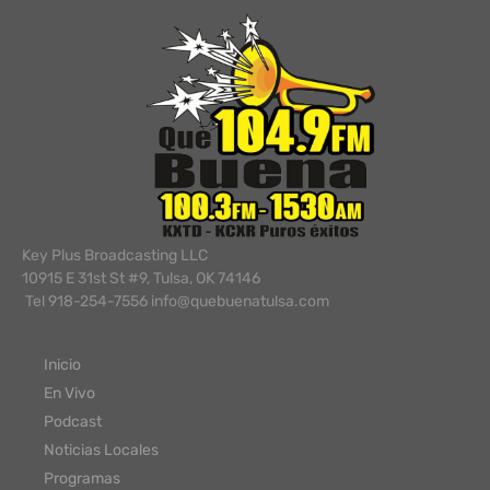
Key Plus Broadcasting LLC
10915 E 31st St #9, Tulsa, OK 74146
Tel 918-254-7556 info@quebuenatulsa.com
Inicio
En Vivo
Podcast
Noticias Locales
Programas