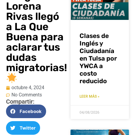
Lorena
Rivas llegó
a La Que
Buena para
Clases de
Inglés y
aclarar tus
Ciudadanía
dudas
en Tulsa por
migratorias!
YWCA a
costo
reducido
octubre 4, 2024
No Comments
LEER MÁS »
Compartir:
Facebook
04/08/2026
Twitter