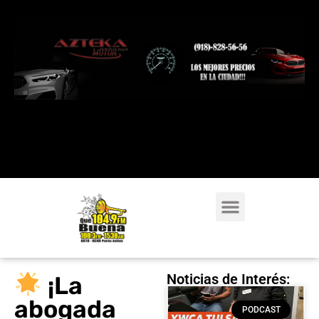
Noticias de Interés:
¡La
abogada
PODCAST