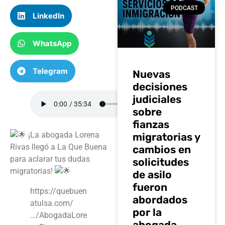
PODCAST
LinkedIn
WhatsApp
Telegram
Nuevas
decisiones
judiciales
sobre
fianzas
¡La abogada Lorena
migratorias y
Rivas llegó a La Que Buena
cambios en
para aclarar tus dudas
solicitudes
migratorias!
de asilo
fueron
https://quebuen
abordados
atulsa.com/
por la
…/AbogadaLore
abogada