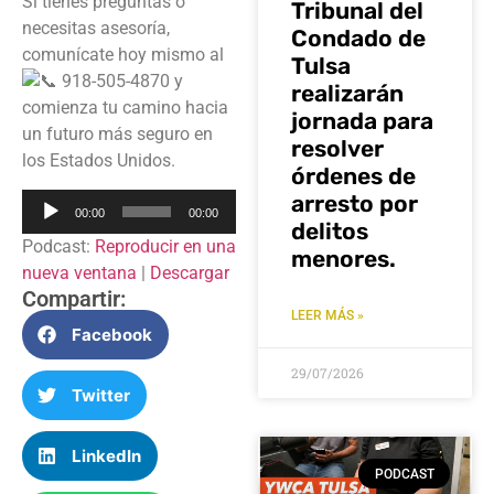
Si tienes preguntas o
Tribunal del
necesitas asesoría,
Condado de
comunícate hoy mismo al
Tulsa
918-505-4870 y
realizarán
comienza tu camino hacia
jornada para
un futuro más seguro en
resolver
los Estados Unidos.
órdenes de
arresto por
Reproductor
00:00
00:00
de
delitos
Podcast:
Reproducir en una
audio
menores.
nueva ventana
|
Descargar
Compartir:
LEER MÁS »
Facebook
29/07/2026
Twitter
LinkedIn
PODCAST