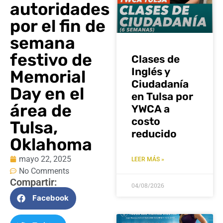
autoridades
por el fin de
semana
festivo de
Clases de
Inglés y
Memorial
Ciudadanía
Day en el
en Tulsa por
área de
YWCA a
costo
Tulsa,
reducido
Oklahoma
mayo 22, 2025
LEER MÁS »
No Comments
Compartir:
04/08/2026
Facebook