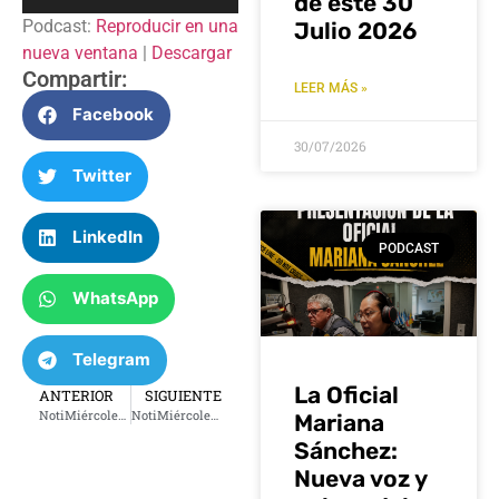
de este 30
de
Podcast:
Reproducir en una
Julio 2026
audio
nueva ventana
|
Descargar
Compartir:
LEER MÁS »
Facebook
30/07/2026
Twitter
LinkedIn
PODCAST
WhatsApp
Telegram
La Oficial
ANTERIOR
SIGUIENTE
NotiMiércoles 21 de mayo 2025
NotiMiércoles 22 de mayo 2025
Mariana
Sánchez:
Nueva voz y