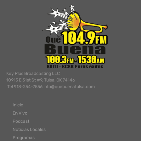
Key Plus Broadcasting LLC
10915 E 31st St #9, Tulsa, OK 74146
Tel 918-254-7556 info@quebuenatulsa.com
Inicio
En Vivo
Podcast
Noticias Locales
Programas