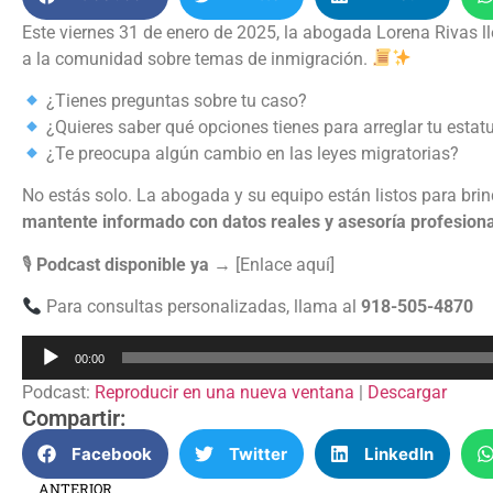
Este viernes 31 de enero de 2025, la abogada Lorena Rivas 
a la comunidad sobre temas de inmigración.
¿Tienes preguntas sobre tu caso?
¿Quieres saber qué opciones tienes para arreglar tu estat
¿Te preocupa algún cambio en las leyes migratorias?
No estás solo. La abogada y su equipo están listos para brin
mantente informado con datos reales y asesoría profesiona
🎙
Podcast disponible ya
→ [Enlace aquí]
Para consultas personalizadas, llama al
918-505-4870
Reproductor
00:00
de
Podcast:
Reproducir en una nueva ventana
|
Descargar
audio
Compartir:
Facebook
Twitter
LinkedIn
ANTERIOR