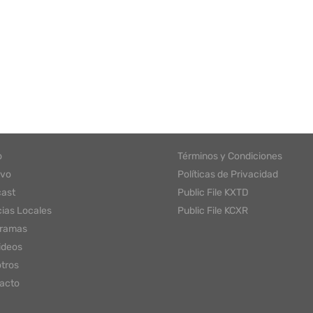
o
Términos y Condiciones
ivo
Políticas de Privacidad
ast
Public File KXTD
cias Locales
Public File KCXR
gramas
ideos
tros
acto