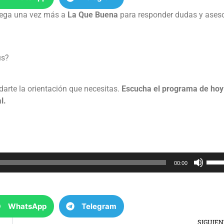
llega una vez más a
La Que Buena
para responder dudas y ases
us?
darte la orientación que necesitas.
Escucha el programa de hoy
l.
Utili
00:00
las
tecla
de
WhatsApp
Telegram
flech
arrib
SIGUIE