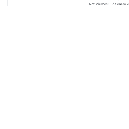
para
NotiViernes 31 de enero 2
aume
o
dismi
el
volu