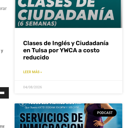
orar
Clases de Inglés y Ciudadanía
en Tulsa por YWCA a costo
 y
reducido
LEER MÁS »
04/08/2026
za
s
PODCAST
a
a/abajo
NTE