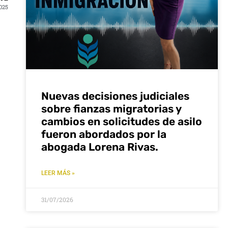
025
ntar
nuir
men.
Nuevas decisiones judiciales
sobre fianzas migratorias y
cambios en solicitudes de asilo
fueron abordados por la
abogada Lorena Rivas.
LEER MÁS »
31/07/2026