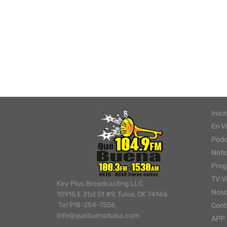
Inici
En V
Podc
Noti
Pro
TV V
Key Plus Broadcasting LLC
Noso
10915 E 31st St #9, Tulsa, OK 74146
Tel 918-254-7556
Cont
info@quebuenatulsa.com
APP