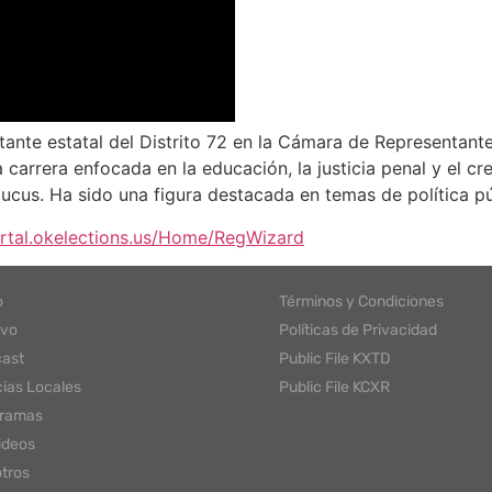
tante estatal del Distrito 72 en la Cámara de Representan
carrera enfocada en la educación, la justicia penal y el c
cus. Ha sido una figura destacada en temas de política púb
ortal.okelections.us/Home/RegWizard
o
Términos y Condiciones
ivo
Políticas de Privacidad
ast
Public File KXTD
cias Locales
Public File KCXR
gramas
ideos
tros