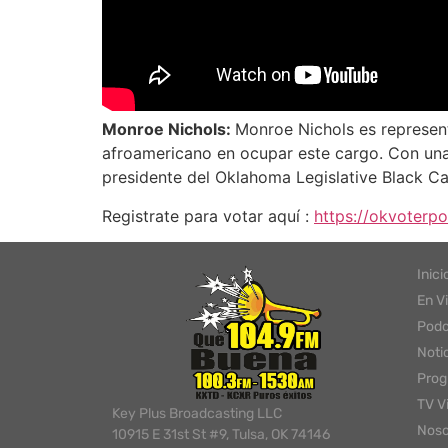
Monroe Nichols:
Monroe Nichols es represen
afroamericano en ocupar este cargo. Con una 
presidente del Oklahoma Legislative Black Cau
Registrate para votar aquí :
https://okvoterp
Inici
En V
Podc
Noti
Pro
TV V
Key Plus Broadcasting LLC
Noso
10915 E 31st St #9, Tulsa, OK 74146