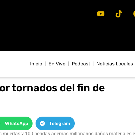
Inicio
En Vivo
Podcast
Noticias Locales
or tornados del fin de
WhatsApp
Telegram
 muertas y 100 heridas además millonarios daños materiales 