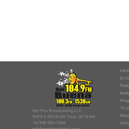
Inici
En V
Podc
Noti
Pro
TV V
Key Plus Broadcasting LLC
Noso
10915 E 31st St #9, Tulsa, OK 74146
Tel 918-254-7556
Cont
info@quebuenatulsa.com