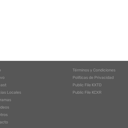
o
Términos y Condiciones
ivo
Políticas de Privacidad
ast
Public File KXTD
cias Locales
Public File KCXR
gramas
ideos
tros
acto