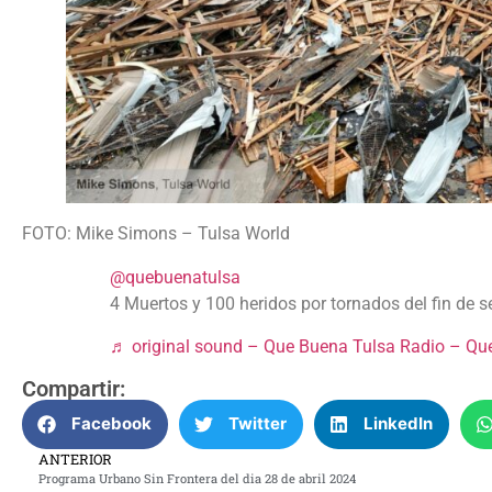
FOTO: Mike Simons – Tulsa World
@quebuenatulsa
4 Muertos y 100 heridos por tornados del fin d
♬ original sound – Que Buena Tulsa Radio – Qu
Compartir:
Facebook
Twitter
LinkedIn
ANTERIOR
Programa Urbano Sin Frontera del dia 28 de abril 2024