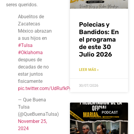
seres queridos.
Abuelitos de
Polecias y
Zacatecas
México abrazan
Bandidos: En
a sus hijos en
el programa
#Tulsa
de este 30
#Oklahoma
Julio 2026
despues de
decadas de no
LEER MÁS »
estar juntos
fisicamente
30/07/2026
pic.twitter.com/UdRufkPgws
— Que Buena
Tulsa
PODCAST
(@QueBuenaTulsa)
November 25,
2024