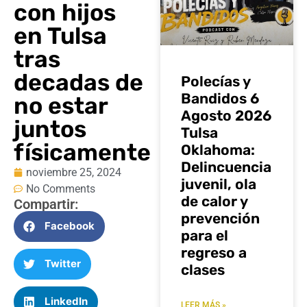
con hijos
en Tulsa
tras
decadas de
Polecías y
Bandidos 6
no estar
Agosto 2026
juntos
Tulsa
físicamente
Oklahoma:
Delincuencia
noviembre 25, 2024
juvenil, ola
No Comments
de calor y
Compartir:
prevención
Facebook
para el
regreso a
Twitter
clases
LinkedIn
LEER MÁS »