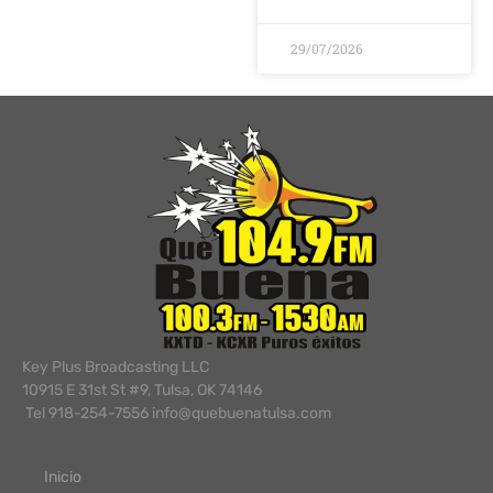
29/07/2026
Key Plus Broadcasting LLC
10915 E 31st St #9, Tulsa, OK 74146
Tel 918-254-7556 info@quebuenatulsa.com
Inicio