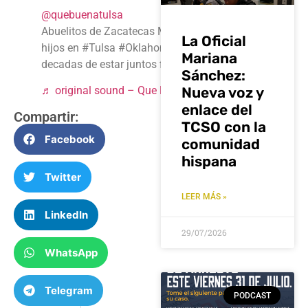
@quebuenatulsa
Abuelitos de Zacatecas México abrazan a sus
La Oficial
hijos en #Tulsa #Oklahoma despues de
Mariana
decadas de estar juntos fisicamente
Sánchez:
Nueva voz y
♬ original sound – Que Buena Tulsa Radio
enlace del
Compartir:
TCSO con la
Facebook
comunidad
hispana
Twitter
LEER MÁS »
LinkedIn
29/07/2026
WhatsApp
Telegram
PODCAST