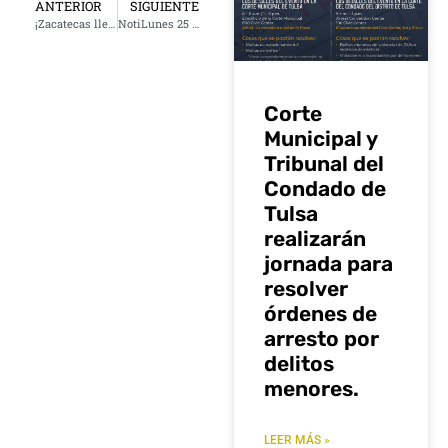
ANTERIOR
SIGUIENTE
¡Zacatecas llega a Tulsa con el Gobernador y grandes eventos!
NotiLunes 25 de noviembre 2024
Corte
Municipal y
Tribunal del
Condado de
Tulsa
realizarán
jornada para
resolver
órdenes de
arresto por
delitos
menores.
LEER MÁS »