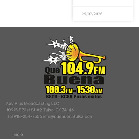
29/07/2026
Key Plus Broadcasting LLC
10915 E 31st St #9, Tulsa, OK 74146
Tel 918-254-7556 info@quebuenatulsa.com
Inicio