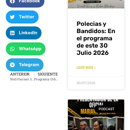
Facebook
Twitter
Polecias y
Bandidos: En
LinkedIn
el programa
de este 30
WhatsApp
Julio 2026
Telegram
LEER MÁS »
ANTERIOR
SIGUIENTE
NotiViernes 3 de mayo 2024
Programa Urbano Sin Frontera del 5 de mayo 2024
30/07/2026
PODCAST