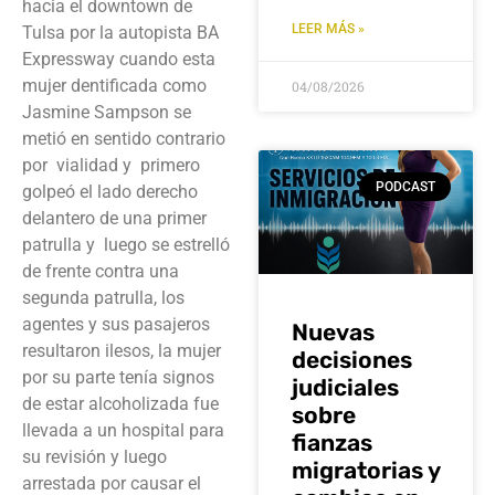
hacia el downtown de
LEER MÁS »
Tulsa por la autopista BA
Expressway cuando esta
mujer dentificada como
04/08/2026
Jasmine Sampson se
metió en sentido contrario
por vialidad y primero
PODCAST
golpeó el lado derecho
delantero de una primer
patrulla y luego se estrelló
de frente contra una
segunda patrulla, los
agentes y sus pasajeros
Nuevas
resultaron ilesos, la mujer
decisiones
por su parte tenía signos
judiciales
de estar alcoholizada fue
sobre
llevada a un hospital para
fianzas
su revisión y luego
migratorias y
arrestada por causar el