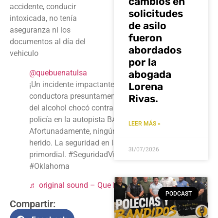
cambios en
accidente, conducir
solicitudes
intoxicada, no tenía
de asilo
aseguranza ni los
fueron
documentos al día del
abordados
vehiculo
por la
@quebuenatulsa
abogada
¡Un incidente impactante en Tulsa! Una
Lorena
conductora presuntamente bajo los efectos
Rivas.
del alcohol chocó contra dos patrullas de la
policía en la autopista BA Expressway.
LEER MÁS »
Afortunadamente, ningún agente resultó
herido. La seguridad en las carreteras es
31/07/2026
primordial. #SeguridadVial #Tulsa
#Oklahoma
♬ original sound – Que Buena Tulsa Radio
PODCAST
Compartir: