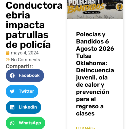
Conductora
ebria
impacta
patrullas
Polecías y
Bandidos 6
de policía
Agosto 2026
mayo 4, 2024
Tulsa
No Comments
Oklahoma:
Compartir:
Delincuencia
Facebook
juvenil, ola
de calor y
prevención
Twitter
para el
regreso a
LinkedIn
clases
WhatsApp
LEER MÁS »