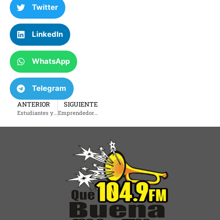
Twitter
LinkedIn
WhatsApp
Telegram
ANTERIOR
SIGUIENTE
Estudiantes y profesores hispanos que inspiran en Tulsa
Emprendedores y la cámara de comercio hispana de Tulsa invitan a evento