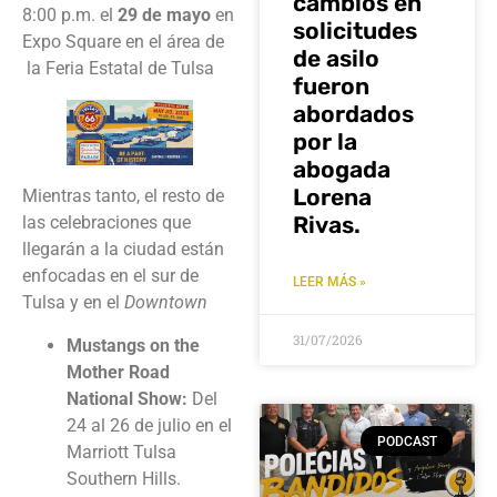
cambios en
8:00 p.m. el
29 de mayo
en
solicitudes
Expo Square en el área de
de asilo
la Feria Estatal de Tulsa
fueron
abordados
por la
abogada
Lorena
Mientras tanto, el resto de
Rivas.
las celebraciones que
llegarán a la ciudad están
enfocadas en el sur de
LEER MÁS »
Tulsa y en el
Downtown
31/07/2026
Mustangs on the
Mother Road
National Show:
Del
24 al 26 de julio en el
PODCAST
Marriott Tulsa
Southern Hills.