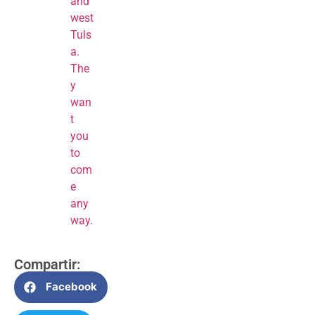
and
west
Tuls
a.
The
y
wan
t
you
to
com
e
any
way.
Compartir:
Facebook