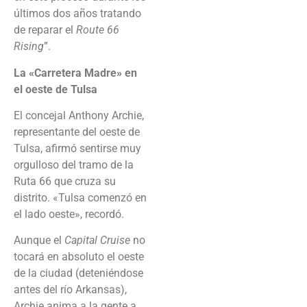
últimos dos años tratando
de reparar el
Route 66
Rising
”.
La «Carretera Madre» en
el oeste de Tulsa
El concejal Anthony Archie,
representante del oeste de
Tulsa, afirmó sentirse muy
orgulloso del tramo de la
Ruta 66 que cruza su
distrito. «Tulsa comenzó en
el lado oeste», recordó.
Aunque el
Capital Cruise
no
tocará en absoluto el oeste
de la ciudad (deteniéndose
antes del río Arkansas),
Archie anima a la gente a