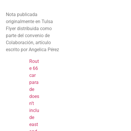
Nota publicada
originalmente en Tulsa
Flyer distribuida como
parte del convenio de
Colaboración, artículo
escrito por Angelica Pérez
Rout
e 66
car
para
de
does
n’t
inclu
de
east