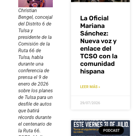
Christian
Bengel, concejal
La Oficial
del Distrito 6 de
Mariana
Tulsa y
Sánchez:
presidente de la
Nueva voz y
Comisión de la
enlace del
Ruta 66 de
TCSO con la
Tulsa, habla
comunidad
durante una
hispana
conferencia de
prensa el 9 de
enero de 2026
LEER MÁS »
sobre los planes
de Tulsa para un
29/07/2026
desfile de autos
que batirá
récords durante
el centenario de
la Ruta 66.
PODCAST