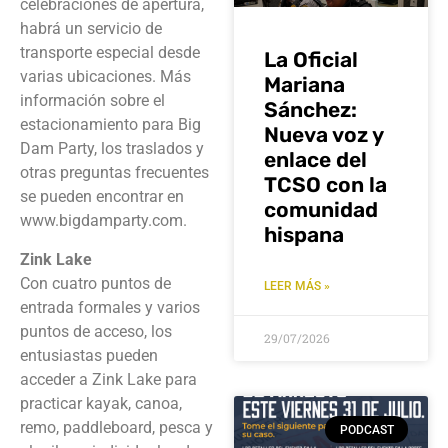
celebraciones de apertura,
habrá un servicio de
transporte especial desde
La Oficial
varias ubicaciones. Más
Mariana
información sobre el
Sánchez:
estacionamiento para Big
Nueva voz y
Dam Party, los traslados y
enlace del
otras preguntas frecuentes
TCSO con la
se pueden encontrar en
comunidad
www.bigdamparty.com.
hispana
Zink Lake
Con cuatro puntos de
LEER MÁS »
entrada formales y varios
puntos de acceso, los
29/07/2026
entusiastas pueden
acceder a Zink Lake para
practicar kayak, canoa,
remo, paddleboard, pesca y
PODCAST