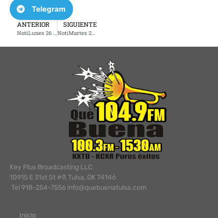
Telegram
ANTERIOR
SIGUIENTE
NotiLunes 26 de agosto 2024
NotiMartes 27 de agosto 2024
Key Plus Broadcasting LLC
10915 E 31st St #9, Tulsa, OK 74146
Tel 918-254-7556 info@quebuenatulsa.com
Inicio