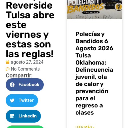
Reverside
Tulsa abre
este
viernes y
Polecías y
Bandidos 6
estas son
Agosto 2026
las reglas!
Tulsa
Oklahoma:
agosto 27, 2024
Delincuencia
No Comments
Compartir:
juvenil, ola
de calor y
Facebook
prevención
para el
Twitter
regreso a
clases
LinkedIn
LEER MÁS »