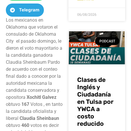
Telegram
06/08/2026
Los mexicanos en
Oklahoma que votaron el
consulado de Oklahoma
City el pasado domingo, le
PODCAST
dieron el voto mayoritario a
la candidata ganadora
Claudia Sheinbaum Pardo
de acuerdo con el conteo
final dado a conocer por la
Clases de
autoridad mexicana la
Inglés y
candidata conservadora y
Ciudadanía
opositora
Xochitl Galvez
en Tulsa por
obtuvo
167
Votos , en tanto
YWCA a
la candidata oficialista y
costo
liberal
Claudia Sheinbaun
reducido
obtuvo
460
votos es decir