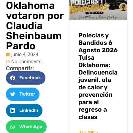
Oklahoma
votaron por
Claudia
Sheinbaum
Polecías y
Bandidos 6
Pardo
Agosto 2026
junio 4, 2024
Tulsa
No Comments
Oklahoma:
Compartir:
Delincuencia
Facebook
juvenil, ola
de calor y
prevención
Twitter
para el
regreso a
LinkedIn
clases
WhatsApp
LEER MÁS »