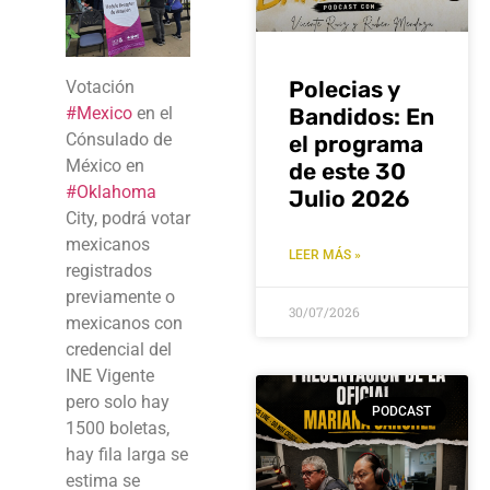
Polecias y
Votación
Bandidos: En
#Mexico
en el
Cónsulado de
el programa
México en
de este 30
#Oklahoma
Julio 2026
City, podrá votar
mexicanos
LEER MÁS »
registrados
previamente o
30/07/2026
mexicanos con
credencial del
INE Vigente
pero solo hay
PODCAST
1500 boletas,
hay fila larga se
estima se