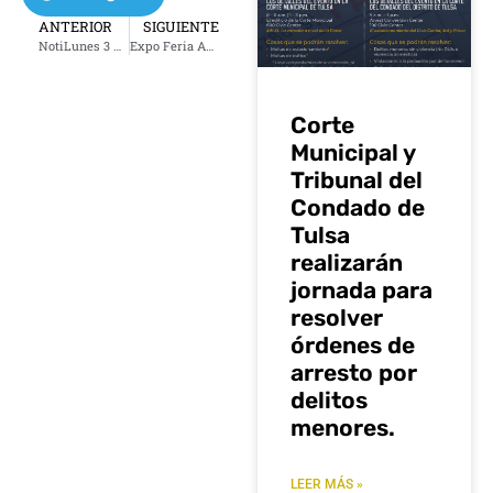
ANTERIOR
SIGUIENTE
NotiLunes 3 de junio 2024
Expo Feria Agropecuaria De Zacatecas en Tulsa Oklahoma
Corte
Municipal y
Tribunal del
Condado de
Tulsa
realizarán
jornada para
resolver
órdenes de
arresto por
delitos
menores.
LEER MÁS »