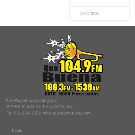
29/07/2026
Key Plus Broadcasting LLC
10915 E 31st St #9, Tulsa, OK 74146
Tel 918-254-7556 info@quebuenatulsa.com
Inicio