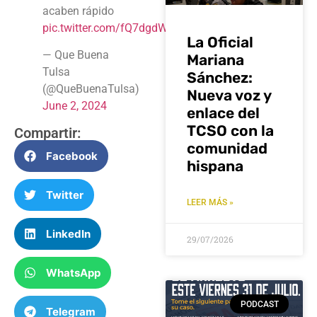
acaben rápido
pic.twitter.com/fQ7dgdWuh6
La Oficial
— Que Buena
Mariana
Tulsa
Sánchez:
(@QueBuenaTulsa)
Nueva voz y
June 2, 2024
enlace del
TCSO con la
Compartir:
comunidad
Facebook
hispana
Twitter
LEER MÁS »
LinkedIn
29/07/2026
WhatsApp
PODCAST
Telegram