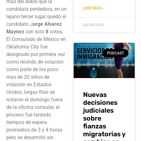
más del doble que la
candidata perdedora, en un
LEER MÁS »
lejano tercer lugar quedó el
candidato J
orge Alvarez
04/08/2026
Maynez
con solo
8
votos,
El Consulado de México en
Oklahoma City fue
PODCAST
designado por primera vez
como recindo de votación
como parte de los poco
mas de 20 sitios de
votación en Estados
Unidos, largas filas se
Nuevas
notaron el domingo fuera
decisiones
de la oficina consular, el
judiciales
proceso fue tardado
sobre
tiempos de espera
fianzas
promedios de 3 y 4 horas
migratorias y
pero se desarrolló sin