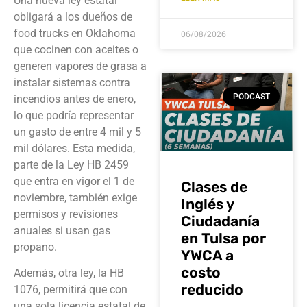
Una nueva ley estatal
obligará a los dueños de
food trucks en Oklahoma
06/08/2026
que cocinen con aceites o
generen vapores de grasa a
instalar sistemas contra
PODCAST
incendios antes de enero,
lo que podría representar
un gasto de entre 4 mil y 5
mil dólares. Esta medida,
parte de la Ley HB 2459
que entra en vigor el 1 de
Clases de
noviembre, también exige
Inglés y
permisos y revisiones
Ciudadanía
anuales si usan gas
en Tulsa por
propano.
YWCA a
costo
Además, otra ley, la HB
reducido
1076, permitirá que con
una sola licencia estatal de