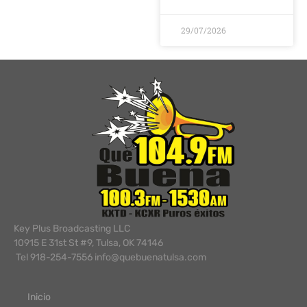
29/07/2026
Key Plus Broadcasting LLC
10915 E 31st St #9, Tulsa, OK 74146
Tel 918-254-7556 info@quebuenatulsa.com
Inicio