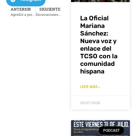
ANTERIOR
SIGUIENTE
Agredió a personal de hospital de Tulsa
Excavaciones buscando víctimas sin identitificar de masacre racial de Tulsa en 1921
La Oficial
Mariana
Sánchez:
Nueva voz y
enlace del
TCSO con la
comunidad
hispana
LEER MÁS »
29/07/2026
PODCAST