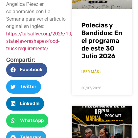
Angelica Pérez en
colaboración con La
Semana para ver el artículo
Polecias y
original en inglés:
Bandidos: En
https://tulsaflyer.org/2025/10/29/news/post/new-
el programa
state-law-reshapes-food-
de este 30
truck-requirements/
Julio 2026
Compartir:
Facebook
LEER MÁS »
Twitter
30/07/2026
LinkedIn
PODCAST
WhatsApp
Telegram