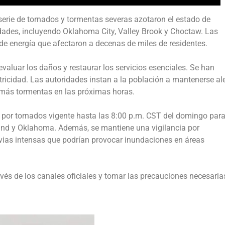
rie de tornados y tormentas severas azotaron el estado de
dades, incluyendo Oklahoma City, Valley Brook y Choctaw. Las
de energía que afectaron a decenas de miles de residentes.
luar los daños y restaurar los servicios esenciales. Se han
tricidad. Las autoridades instan a la población a mantenerse al
de más tormentas en las próximas horas.
a por tornados vigente hasta las 8:00 p.m. CST del domingo par
nd y Oklahoma. Además, se mantiene una vigilancia por
luvias intensas que podrían provocar inundaciones en áreas
és de los canales oficiales y tomar las precauciones necesaria