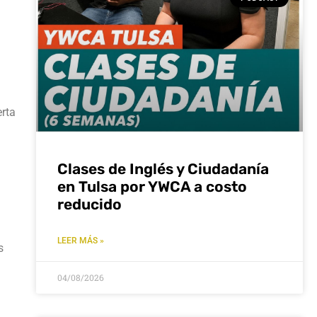
erta
a
Clases de Inglés y Ciudadanía
en Tulsa por YWCA a costo
reducido
LEER MÁS »
s
04/08/2026