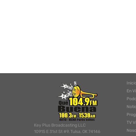
Inici
En V
Podc
Noti
Pro
TV V
Key Plus Broadcasting LLC
Noso
10915 E 31st St #9, Tulsa, OK 74146