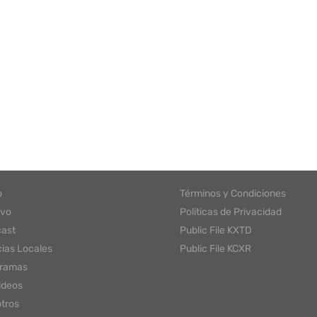
o
Términos y Condiciones
ivo
Políticas de Privacidad
ast
Public File KXTD
cias Locales
Public File KCXR
gramas
ideos
tros