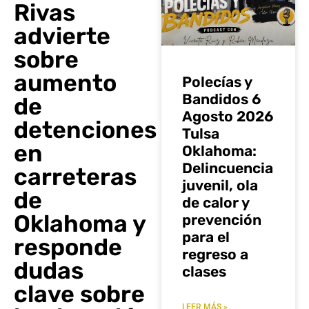
Rivas
advierte
sobre
aumento
Polecías y
Bandidos 6
de
Agosto 2026
detenciones
Tulsa
en
Oklahoma:
Delincuencia
carreteras
juvenil, ola
de
de calor y
Oklahoma y
prevención
para el
responde
regreso a
dudas
clases
clave sobre
LEER MÁS »