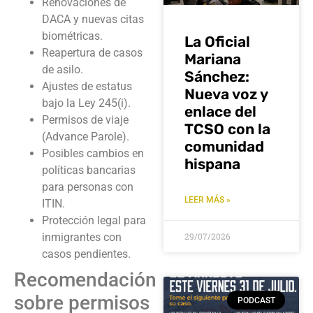
Renovaciones de
DACA y nuevas citas
biométricas.
La Oficial
Reapertura de casos
Mariana
de asilo.
Sánchez:
Ajustes de estatus
Nueva voz y
bajo la Ley 245(i).
enlace del
Permisos de viaje
TCSO con la
(Advance Parole).
comunidad
Posibles cambios en
hispana
políticas bancarias
para personas con
LEER MÁS »
ITIN.
Protección legal para
inmigrantes con
29/07/2026
casos pendientes.
Recomendación
sobre permisos
PODCAST