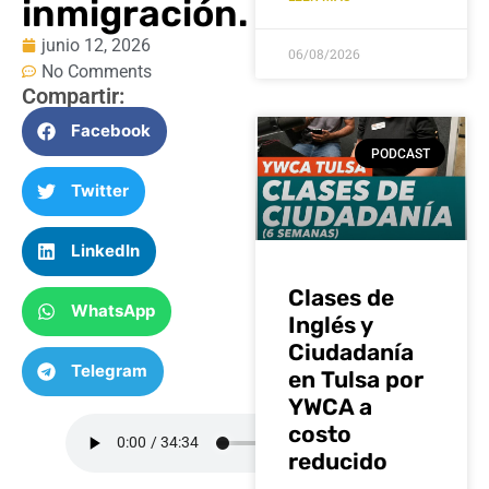
inmigración.
junio 12, 2026
06/08/2026
No Comments
Compartir:
Facebook
PODCAST
Twitter
LinkedIn
Clases de
WhatsApp
Inglés y
Ciudadanía
Telegram
en Tulsa por
YWCA a
costo
reducido