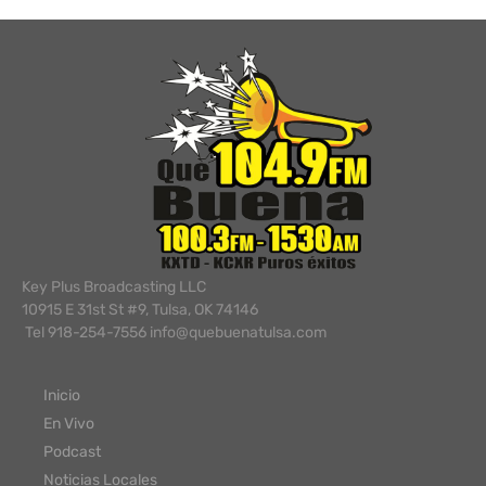
Key Plus Broadcasting LLC
10915 E 31st St #9, Tulsa, OK 74146
Tel 918-254-7556 info@quebuenatulsa.com
Inicio
En Vivo
Podcast
Noticias Locales