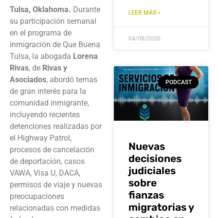
Tulsa, Oklahoma.
Durante
LEER MÁS »
su participación semanal
en el programa de
04/08/2026
inmigración de Que Buena
Tulsa, la abogada
Lorena
Rivas
, de
Rivas y
Asociados
, abordó temas
PODCAST
de gran interés para la
comunidad inmigrante,
incluyendo recientes
detenciones realizadas por
el Highway Patrol,
Nuevas
procesos de cancelación
decisiones
de deportación, casos
judiciales
VAWA, Visa U, DACA,
sobre
permisos de viaje y nuevas
fianzas
preocupaciones
migratorias y
relacionadas con medidas