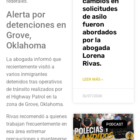
cambios en
federales.
solicitudes
Alerta por
de asilo
detenciones en
fueron
abordados
Grove,
por la
Oklahoma
abogada
Lorena
La abogada informó que
Rivas.
recientemente visitó a
varios inmigrantes
LEER MÁS »
detenidos tras operativos
de tránsito realizados por
31/07/2026
el Highway Patrol en la
zona de Grove, Oklahoma.
Rivas recomendó a quienes
trabajan frecuentemente en
PODCAST
esa área extremar
precauciones y mantenerse