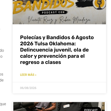
o
Polecías y Bandidos 6 Agosto
2026 Tulsa Oklahoma:
Delincuencia juvenil, ola de
ndo
calor y prevención para el
 o
regreso a clases
os
LEER MÁS »
de
06/08/2026
 que
PODCAST