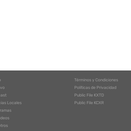
o
Términos y Condiciones
ivo
Políticas de Privacidad
ast
Public File KXTD
cias Locales
Public File KCXR
gramas
ideos
tros