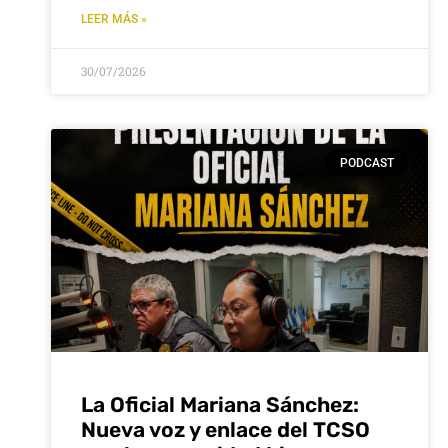
nuir
LEER MÁS »
men.
30/07/2026
PODCAST
La Oficial Mariana Sánchez:
Nueva voz y enlace del TCSO