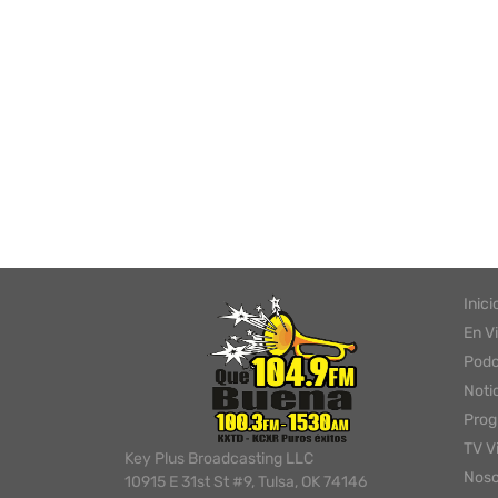
Inici
En V
Podc
Noti
Pro
TV V
Key Plus Broadcasting LLC
Noso
10915 E 31st St #9, Tulsa, OK 74146