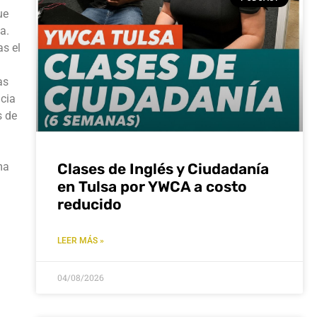
ue
a.
as el
as
ncia
s de
ma
Clases de Inglés y Ciudadanía
en Tulsa por YWCA a costo
reducido
LEER MÁS »
04/08/2026