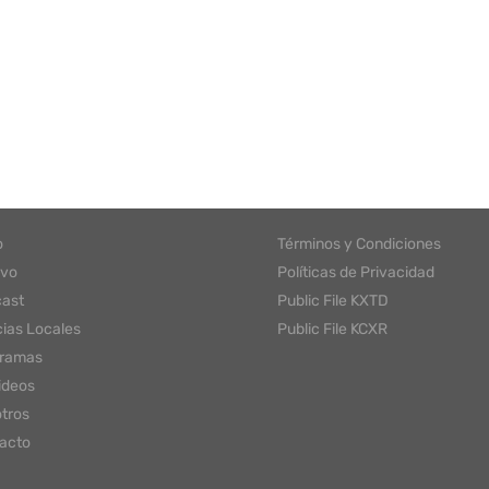
o
Términos y Condiciones
ivo
Políticas de Privacidad
ast
Public File KXTD
cias Locales
Public File KCXR
gramas
ideos
tros
acto