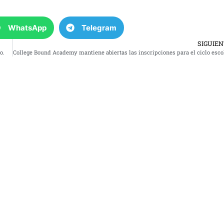
tecla
de
WhatsApp
Telegram
flech
arrib
SIGUIE
para
o.
aume
o
dismi
el
volu