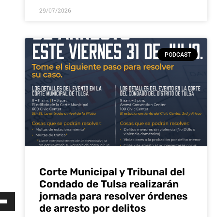
29/07/2026
PODCAST
Corte Municipal y Tribunal del
Condado de Tulsa realizarán
jornada para resolver órdenes
za
de arresto por delitos