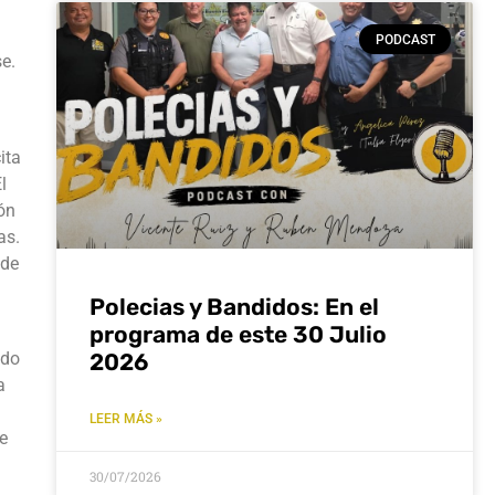
PODCAST
e.
ita
l
ón
as.
 de
Polecias y Bandidos: En el
programa de este 30 Julio
2026
ndo
a
LEER MÁS »
e
30/07/2026