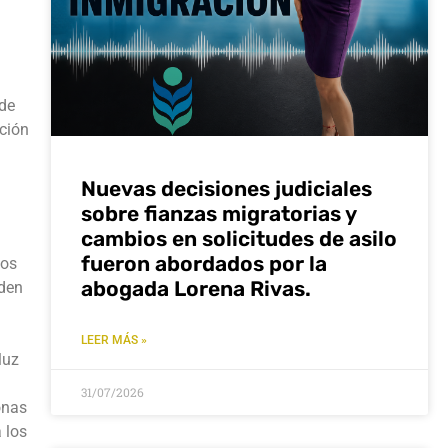
 de
ución
Nuevas decisiones judiciales
sobre fianzas migratorias y
cambios en solicitudes de asilo
fueron abordados por la
los
abogada Lorena Rivas.
rden
LEER MÁS »
luz
31/07/2026
onas
 los