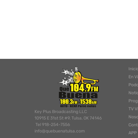
Inici
En V
Podc
Noti
Pro
TV V
Key Plus Broadcasting LLC
Noso
10915 E 31st St #9, Tulsa, OK 74146
Tel 918-254-7556
Cont
info@quebuenatulsa.com
APP