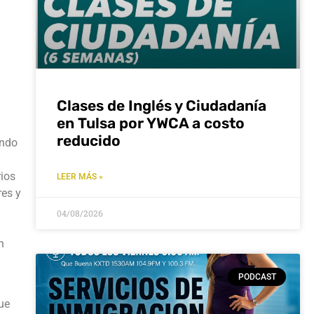
Clases de Inglés y Ciudadanía
en Tulsa por YWCA a costo
reducido
ando
rios
LEER MÁS »
res y
04/08/2026
n
PODCAST
ue