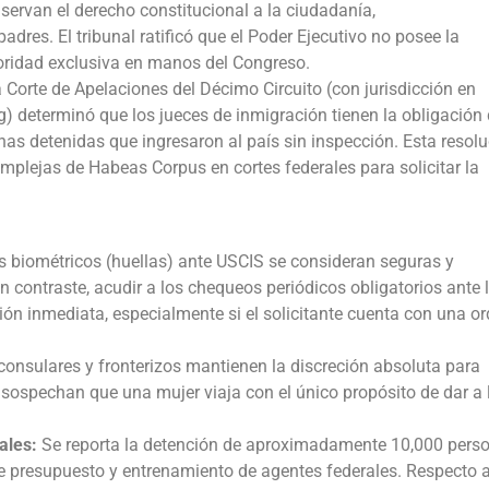
nservan el derecho constitucional a la ciudadanía,
dres. El tribunal ratificó que el Poder Ejecutivo no posee la
utoridad exclusiva en manos del Congreso.
 Corte de Apelaciones del Décimo Circuito (con jurisdicción en
determinó que los jueces de inmigración tienen la obligación
nas detenidas que ingresaron al país sin inspección. Esta resol
mplejas de Habeas Corpus en cortes federales para solicitar la
s biométricos (huellas) ante USCIS se consideran seguras y
 contraste, acudir a los chequeos periódicos obligatorios ante 
ión inmediata, especialmente si el solicitante cuenta con una o
consulares y fronterizos mantienen la discreción absoluta para
si sospechan que una mujer viaja con el único propósito de dar a 
ales:
Se reporta la detención de aproximadamente 10,000 pers
e presupuesto y entrenamiento de agentes federales. Respecto a