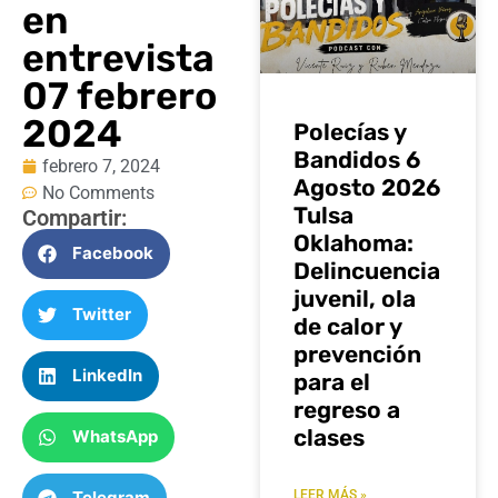
en
entrevista
07 febrero
2024
Polecías y
Bandidos 6
febrero 7, 2024
Agosto 2026
No Comments
Tulsa
Compartir:
Oklahoma:
Facebook
Delincuencia
juvenil, ola
Twitter
de calor y
prevención
LinkedIn
para el
regreso a
clases
WhatsApp
Telegram
LEER MÁS »