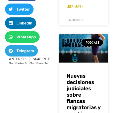
LEER MÁS »
Twitter
04/08/2026
LinkedIn
WhatsApp
PODCAST
Telegram
ANTERIOR
SIGUIENTE
NotiMartes 06 febrero 2024
NotiMiércoles 07 febrero 2024
Nuevas
decisiones
judiciales
sobre
fianzas
migratorias y