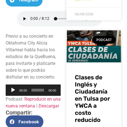
06/08/2026
Previo a su concierto en
PODCAST
Oklahoma City Alicia
Villarreal habla hacia los
estudios de la QueBuena,
para invitarte y platicarte
sobre lo que podrás
Clases de
disfrutar en su concierto.
Inglés y
Reproductor
Ciudadanía
00:00
00:00
de
en Tulsa por
Podcast:
Reproducir en una
audio
YWCA a
nueva ventana
|
Descargar
costo
Compartir:
reducido
Facebook