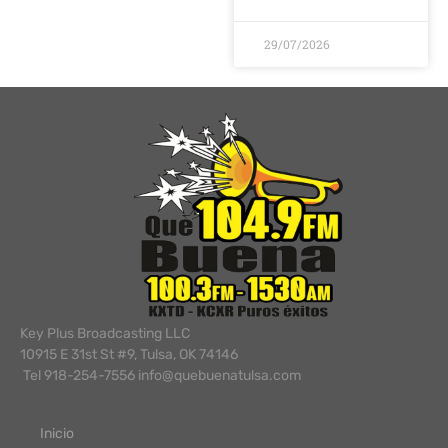
29/07/2026
Key Plus Broadcasting LLC
10915 E 31st St #9, Tulsa, OK 74146
Tel 918-254-7556 info@quebuenatulsa.com
Inicio