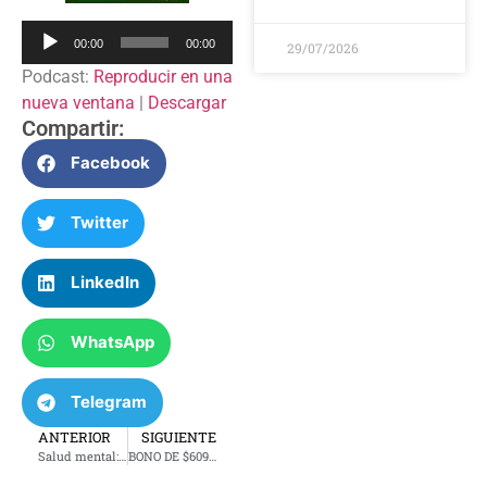
Reproductor
00:00
00:00
29/07/2026
de
Podcast:
Reproducir en una
audio
nueva ventana
|
Descargar
Compartir:
Facebook
Twitter
LinkedIn
WhatsApp
Telegram
ANTERIOR
SIGUIENTE
Salud mental: el Dr. Pedro advierte sobre depresión, ansiedad y riesgos en jóvenes y adultos
BONO DE $609 MILLONES BUSCA TRANSFORMAR LAS ESCUELAS PÚBLICAS DE TULSA