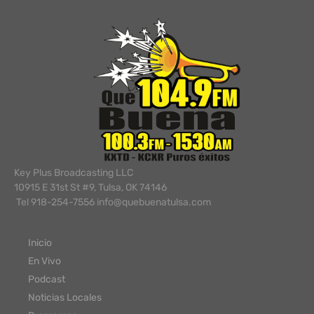
Key Plus Broadcasting LLC
10915 E 31st St #9, Tulsa, OK 74146
Tel 918-254-7556 info@quebuenatulsa.com
Inicio
En Vivo
Podcast
Noticias Locales