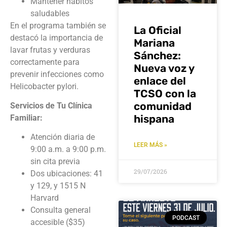
Mantener hábitos
saludables
En el programa también se
La Oficial
destacó la importancia de
Mariana
lavar frutas y verduras
Sánchez:
correctamente para
Nueva voz y
prevenir infecciones como
enlace del
Helicobacter pylori.
TCSO con la
comunidad
Servicios de Tu Clínica
hispana
Familiar:
Atención diaria de
LEER MÁS »
9:00 a.m. a 9:00 p.m.
sin cita previa
29/07/2026
Dos ubicaciones: 41
y 129, y 1515 N
Harvard
Consulta general
PODCAST
accesible ($35)