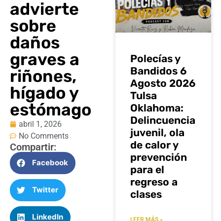
advierte
sobre
daños
graves a
Polecías y
Bandidos 6
riñones,
Agosto 2026
hígado y
Tulsa
estómago
Oklahoma:
Delincuencia
abril 1, 2026
juvenil, ola
No Comments
de calor y
Compartir:
prevención
Facebook
para el
regreso a
Twitter
clases
LinkedIn
LEER MÁS »