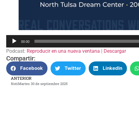
Reproductor
00:00
de
Podcast:
Reproducir en una nueva ventana
|
Descargar
audio
Compartir:
Facebook
Twitter
LinkedIn
ANTERIOR
NotiMartes 30 de septiembre 2025