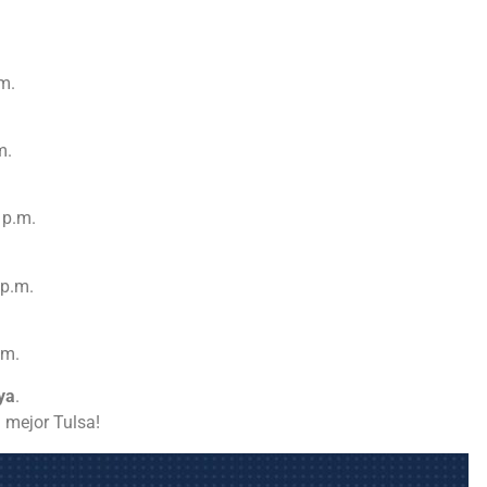
m.
m.
 p.m.
 p.m.
.m.
ya
.
 mejor Tulsa!