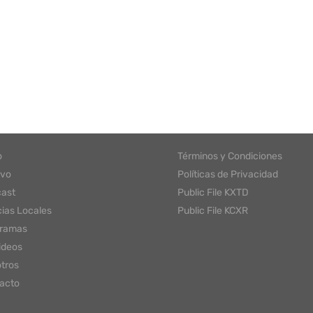
o
Términos y Condiciones
ivo
Políticas de Privacidad
ast
Public File KXTD
cias Locales
Public File KCXR
gramas
ideos
tros
acto