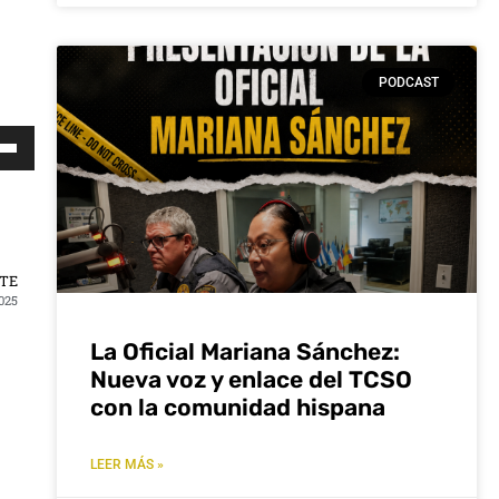
PODCAST
za
s
a
a/abajo
NTE
025
ntar
La Oficial Mariana Sánchez:
Nueva voz y enlace del TCSO
nuir
con la comunidad hispana
men.
LEER MÁS »