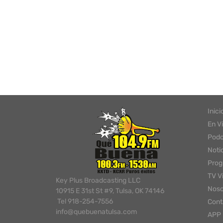
Inici
En V
Podc
Noti
Pro
TV V
Key Plus Broadcasting LLC
Noso
10915 E 31st St #9, Tulsa, OK 74146
Tel 918-254-7556
Cont
info@quebuenatulsa.com
APP