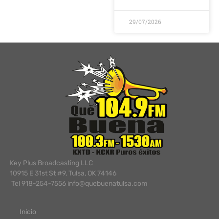
29/07/2026
Key Plus Broadcasting LLC
10915 E 31st St #9, Tulsa, OK 74146
Tel 918-254-7556 info@quebuenatulsa.com
Inicio