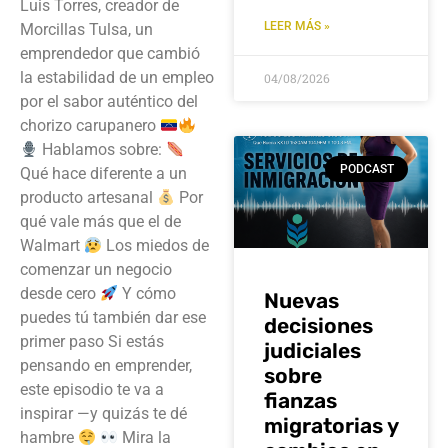
Luis Torres, creador de
LEER MÁS »
Morcillas Tulsa, un
emprendedor que cambió
la estabilidad de un empleo
04/08/2026
por el sabor auténtico del
chorizo carupanero
Hablamos sobre:
PODCAST
Qué hace diferente a un
producto artesanal
Por
qué vale más que el de
Walmart
Los miedos de
comenzar un negocio
desde cero
Y cómo
Nuevas
puedes tú también dar ese
decisiones
primer paso Si estás
judiciales
pensando en emprender,
sobre
este episodio te va a
fianzas
inspirar —y quizás te dé
migratorias y
hambre
Mira la