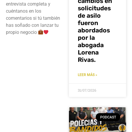
cambios en
entrevista completa y
solicitudes
cuéntanos en los
de asilo
comentarios si tú también
fueron
has soñado con lanzar tu
abordados
propio negocio
por la
abogada
Lorena
Rivas.
LEER MÁS »
31/07/2026
PODCAST