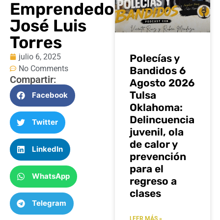
Emprendedor
José Luis
Torres
julio 6, 2025
Polecías y
No Comments
Bandidos 6
Compartir:
Agosto 2026
Tulsa
Facebook
Oklahoma:
Delincuencia
Twitter
juvenil, ola
de calor y
LinkedIn
prevención
para el
WhatsApp
regreso a
clases
Telegram
LEER MÁS »