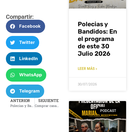
Compartir:
Polecias y
Facebook
Bandidos: En
el programa
Twitter
de este 30
Julio 2026
LinkedIn
LEER MÁS »
WhatsApp
30/07/2026
Telegram
ANTERIOR
SIGUIENTE
Polecías y Bandidos consejos del 4 de julio
Comprar casa sin seguro social… ¡Sí se puede! First Pryority Bank
PODCAST