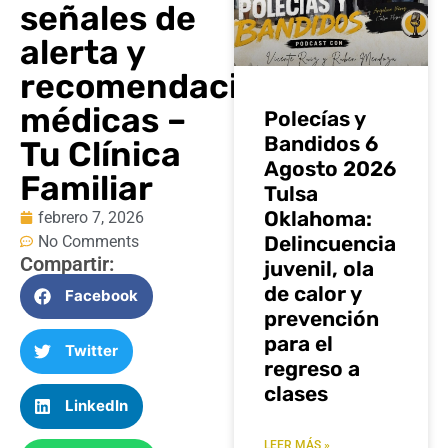
señales de
alerta y
recomendaciones
médicas –
Polecías y
Bandidos 6
Tu Clínica
Agosto 2026
Familiar
Tulsa
Oklahoma:
febrero 7, 2026
Delincuencia
No Comments
Compartir:
juvenil, ola
de calor y
Facebook
prevención
para el
Twitter
regreso a
clases
LinkedIn
LEER MÁS »