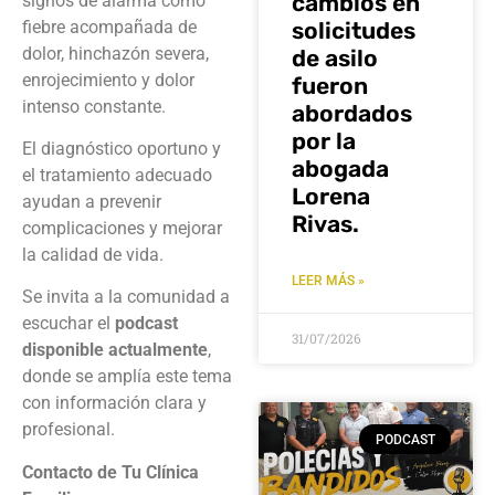
cambios en
signos de alarma como
fiebre acompañada de
solicitudes
dolor, hinchazón severa,
de asilo
enrojecimiento y dolor
fueron
intenso constante.
abordados
por la
El diagnóstico oportuno y
abogada
el tratamiento adecuado
Lorena
ayudan a prevenir
Rivas.
complicaciones y mejorar
la calidad de vida.
LEER MÁS »
Se invita a la comunidad a
escuchar el
podcast
31/07/2026
disponible actualmente
,
donde se amplía este tema
con información clara y
profesional.
PODCAST
Contacto de Tu Clínica