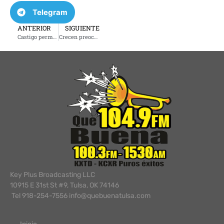
Telegram
ANTERIOR
SIGUIENTE
Castigo permanente por entradas ilegales limita opciones para regularizar estatus migratorio, advierte abogada Lorena Rivas
Crecen preocupaciones por conducta de jóvenes: autoridades señalan falta de atención en el hogar como causa principal
Key Plus Broadcasting LLC
10915 E 31st St #9, Tulsa, OK 74146
Tel 918-254-7556 info@quebuenatulsa.com