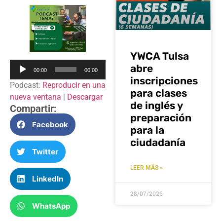
YWCA Tulsa
Reproductor
abre
00:00
00:00
de
inscripciones
Podcast:
Reproducir en una
audio
para clases
nueva ventana
|
Descargar
de inglés y
Compartir:
preparación
Facebook
para la
ciudadanía
Twitter
LEER MÁS »
LinkedIn
28/07/2026
WhatsApp