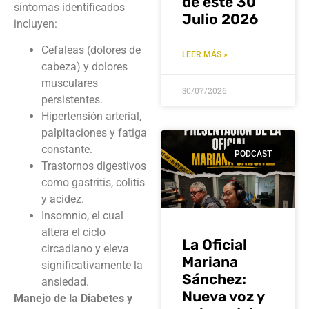
de este 30
síntomas identificados
Julio 2026
incluyen:
Cefaleas (dolores de
LEER MÁS »
cabeza) y dolores
musculares
30/07/2026
persistentes.
Hipertensión arterial,
palpitaciones y fatiga
constante.
PODCAST
Trastornos digestivos
como gastritis, colitis
y acidez.
Insomnio, el cual
altera el ciclo
La Oficial
circadiano y eleva
Mariana
significativamente la
Sánchez:
ansiedad.
Nueva voz y
Manejo de la Diabetes y