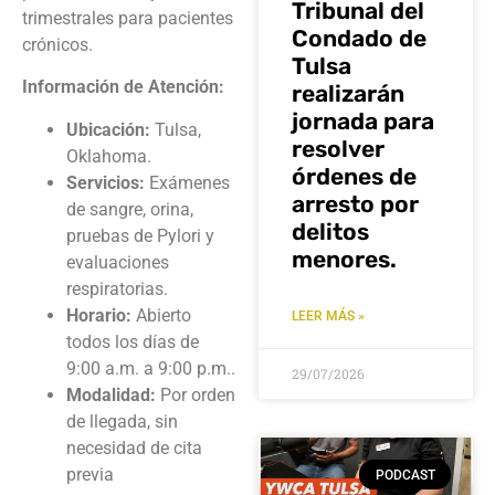
Tribunal del
trimestrales para pacientes
Condado de
crónicos
.
Tulsa
Información de Atención:
realizarán
jornada para
Ubicación:
Tulsa,
resolver
Oklahoma.
órdenes de
Servicios:
Exámenes
arresto por
de sangre, orina,
delitos
pruebas de Pylori y
menores.
evaluaciones
respiratorias.
Horario:
Abierto
LEER MÁS »
todos los días de
9:00 a.m. a 9:00 p.m..
29/07/2026
Modalidad:
Por orden
de llegada, sin
necesidad de cita
previa
PODCAST