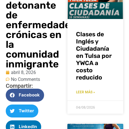
detonante
de
enfermedades
crónicas en
Clases de
Inglés y
la
Ciudadanía
comunidad
en Tulsa por
inmigrante
YWCA a
costo
abril 8, 2026
reducido
No Comments
Compartir:
LEER MÁS »
Facebook
04/08/2026
Twitter
LinkedIn