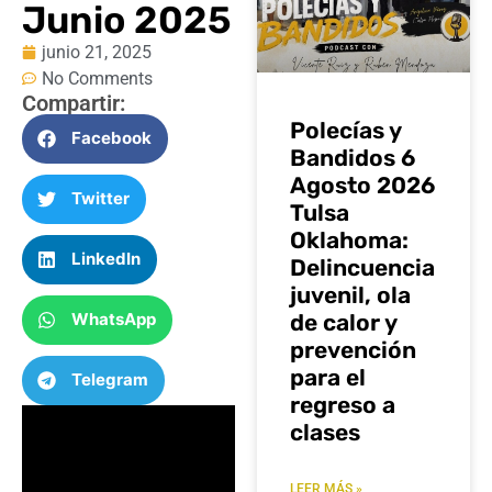
Junio 2025
junio 21, 2025
No Comments
Compartir:
Polecías y
Facebook
Bandidos 6
Agosto 2026
Twitter
Tulsa
Oklahoma:
LinkedIn
Delincuencia
juvenil, ola
WhatsApp
de calor y
prevención
para el
Telegram
regreso a
clases
LEER MÁS »