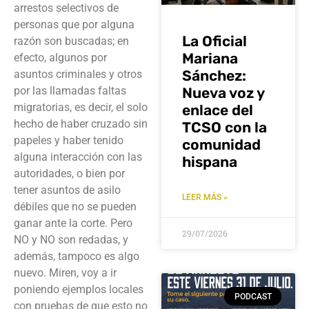
arrestos selectivos de
personas que por alguna
La Oficial
razón son buscadas; en
Mariana
efecto, algunos por
Sánchez:
asuntos criminales y otros
por las llamadas faltas
Nueva voz y
migratorias, es decir, el solo
enlace del
hecho de haber cruzado sin
TCSO con la
papeles y haber tenido
comunidad
alguna interacción con las
hispana
autoridades, o bien por
tener asuntos de asilo
LEER MÁS »
débiles que no se pueden
ganar ante la corte. Pero
29/07/2026
NO y NO son redadas, y
además, tampoco es algo
nuevo. Miren, voy a ir
poniendo ejemplos locales
PODCAST
con pruebas de que esto no