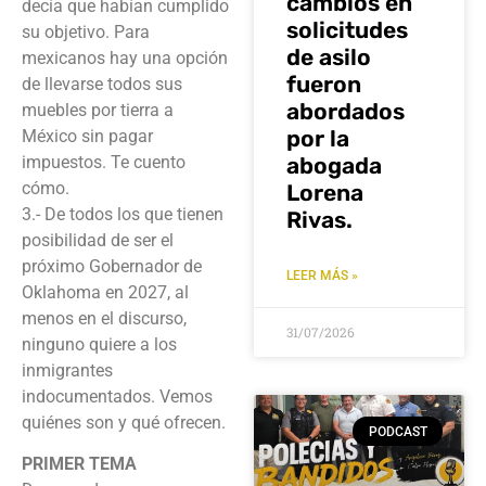
cambios en
decía que habían cumplido
solicitudes
su objetivo. Para
de asilo
mexicanos hay una opción
fueron
de llevarse todos sus
abordados
muebles por tierra a
por la
México sin pagar
impuestos. Te cuento
abogada
cómo.
Lorena
3.- De todos los que tienen
Rivas.
posibilidad de ser el
próximo Gobernador de
LEER MÁS »
Oklahoma en 2027, al
menos en el discurso,
31/07/2026
ninguno quiere a los
inmigrantes
indocumentados. Vemos
quiénes son y qué ofrecen.
PODCAST
PRIMER TEMA