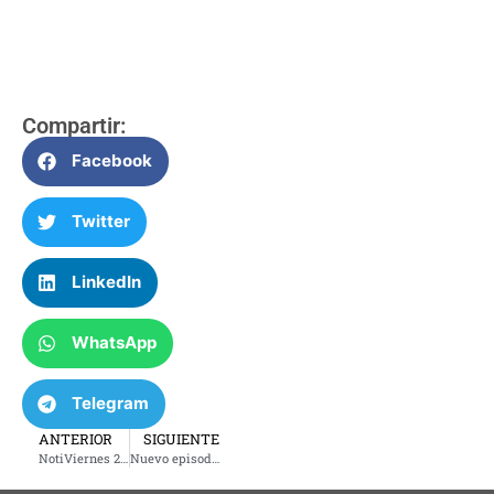
Compartir:
Facebook
Twitter
LinkedIn
WhatsApp
Telegram
ANTERIOR
SIGUIENTE
NotiViernes 20 de junio 2025
Nuevo episodio de Cuéntame el Final charlamos con Liz Lazar, la nutricionista maracucha que lleva más de 20 años en Tulsa