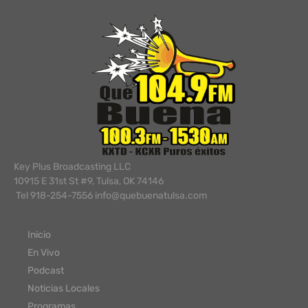
Key Plus Broadcasting LLC
10915 E 31st St #9, Tulsa, OK 74146
Tel 918-254-7556 info@quebuenatulsa.com
Inicio
En Vivo
Podcast
Noticias Locales
Programas