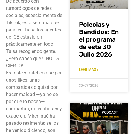
De acuerdo con
rumorólogos de redes
sociales, especialmente de
TikTok, esta semana que
Polecias y
pasó en Tulsa los agentes
Bandidos: En
de ICE estuvieron
el programa
prácticamente en todo
de este 30
Tulsa recogiendo gente.
Julio 2026
¿Pero saben qué? ¡NO ES
CIERTO!
LEER MÁS »
Es triste y patético que por
unos likes, unas
30/07/2026
compartidas o quizá por
hacer maldad —ya no sé
por qué lo hacen—
compartan, no verifiquen y
PODCAST
exageren. Miren qué ha
pasado realmente: se los
he venido diciendo, son