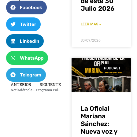
de este 30
Facebook
Julio 2026
Twitter
LEER MÁS »
30/07/2026
LinkedIn
WhatsApp
PODCAST
Telegram
ANTERIOR
SIGUIENTE
NotiMiércoles 13 de diciembre del 2023
Programa Polecias y Bandidos del 14 de diciembre del 2023
La Oficial
Mariana
Sánchez:
Nueva voz y