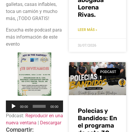
galletas, casas inflables,
Lorena
toca un camión y mucho
Rivas.
más, ¡TODO GRATIS!
Escucha este podcast para
LEER MÁS »
más información de este
evento
31/07/2026
PODCAST
Reproductor
00:00
00:00
Polecias y
de
Podcast:
Reproducir en una
Bandidos: En
audio
nueva ventana
|
Descargar
el programa
Compartir: