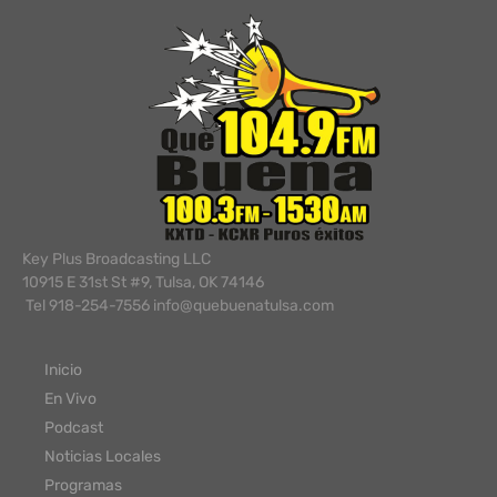
Key Plus Broadcasting LLC
10915 E 31st St #9, Tulsa, OK 74146
Tel 918-254-7556 info@quebuenatulsa.com
Inicio
En Vivo
Podcast
Noticias Locales
Programas