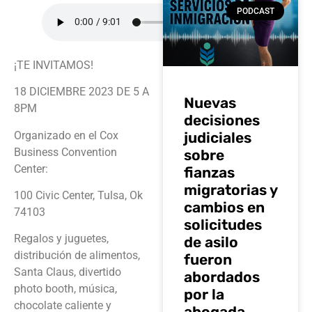
PODCAST
¡TE INVITAMOS!
18 DICIEMBRE 2023 DE 5 A
Nuevas
8PM
decisiones
Organizado en el Cox
judiciales
Business Convention
sobre
Center:
fianzas
migratorias y
100 Civic Center, Tulsa, Ok
cambios en
74103
solicitudes
Regalos y juguetes,
de asilo
distribución de alimentos,
fueron
Santa Claus, divertido
abordados
photo booth, música,
por la
chocolate caliente y
abogada