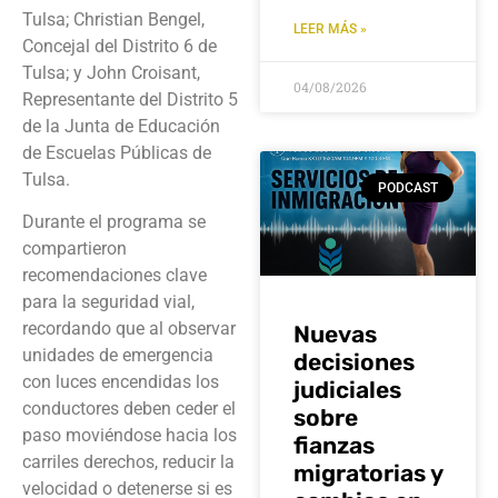
Tulsa; Christian Bengel,
LEER MÁS »
Concejal del Distrito 6 de
Tulsa; y John Croisant,
04/08/2026
Representante del Distrito 5
de la Junta de Educación
de Escuelas Públicas de
Tulsa.
PODCAST
Durante el programa se
compartieron
recomendaciones clave
para la seguridad vial,
recordando que al observar
Nuevas
unidades de emergencia
decisiones
con luces encendidas los
judiciales
conductores deben ceder el
sobre
paso moviéndose hacia los
fianzas
carriles derechos, reducir la
migratorias y
velocidad o detenerse si es