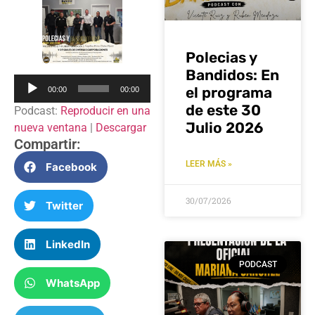
Polecias y
Bandidos: En
Reproductor
el programa
00:00
00:00
de
de este 30
Podcast:
Reproducir en una
audio
Julio 2026
nueva ventana
|
Descargar
Compartir:
LEER MÁS »
Facebook
30/07/2026
Twitter
LinkedIn
PODCAST
WhatsApp