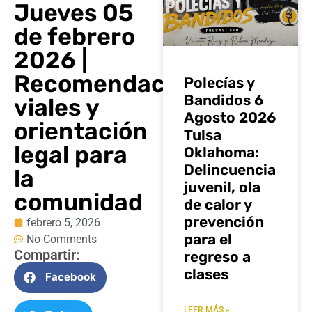
Jueves 05
de febrero
2026 |
Recomendaciones
Polecías y
Bandidos 6
viales y
Agosto 2026
orientación
Tulsa
legal para
Oklahoma:
Delincuencia
la
juvenil, ola
comunidad
de calor y
prevención
febrero 5, 2026
para el
No Comments
Compartir:
regreso a
clases
Facebook
LEER MÁS »