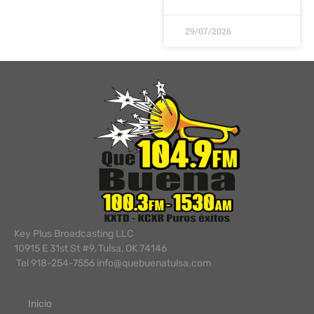
29/07/2026
Key Plus Broadcasting LLC
10915 E 31st St #9, Tulsa, OK 74146
Tel 918-254-7556 info@quebuenatulsa.com
Inicio