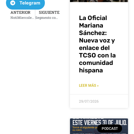
Telegram
ANTERIOR
SIGUIENTE
La Oficial
NotiMiercoles4Febrero2026
Segmento con la abogada Lorena Rivas: Viernes 06 de febrero de 2026
Mariana
Sánchez:
Nueva voz y
enlace del
TCSO con la
comunidad
hispana
LEER MÁS »
29/07/2026
PODCAST