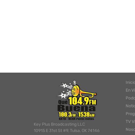
Inici
En V
Podc
Noti
Pro
TV V
Key Plus Broadcasting LLC
Noso
10915 E 31st St #9, Tulsa, OK 74146