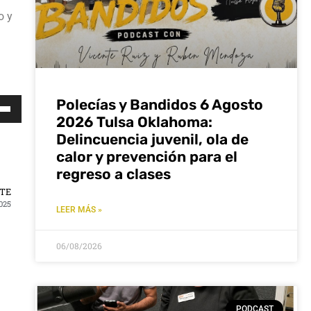
o y
Polecías y Bandidos 6 Agosto
za
2026 Tulsa Oklahoma:
s
Delincuencia juvenil, ola de
calor y prevención para el
a
regreso a clases
a/abajo
NTE
025
LEER MÁS »
ntar
06/08/2026
nuir
men.
PODCAST