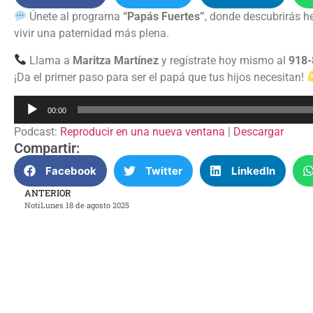
Únete al programa
“Papás Fuertes”
, donde descubrirás he
vivir una paternidad más plena.
Llama a
Maritza Martínez
y regístrate hoy mismo al
918-
¡Da el primer paso para ser el papá que tus hijos necesitan!
Reproductor
00:00
de
Podcast:
Reproducir en una nueva ventana
|
Descargar
audio
Compartir:
Facebook
Twitter
LinkedIn
ANTERIOR
NotiLunes 18 de agosto 2025