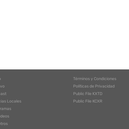
o
Términos y Condiciones
ivo
Políticas de Privacidad
ast
Public File KXTD
cias Locales
Public File KCXR
gramas
ideos
tros