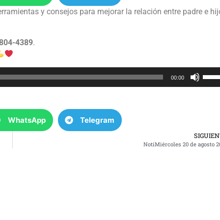
rramientas y consejos para mejorar la relación entre padre e hij
804-4389
.
Utili
00:00
las
tecla
de
WhatsApp
Telegram
flech
arrib
SIGUIE
para
NotiMiércoles 20 de agosto 2
aume
o
dismi
el
volu