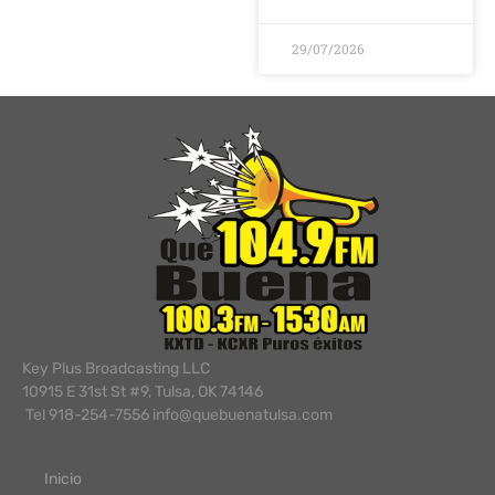
29/07/2026
Key Plus Broadcasting LLC
10915 E 31st St #9, Tulsa, OK 74146
Tel 918-254-7556 info@quebuenatulsa.com
Inicio