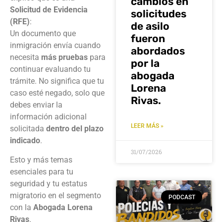
cambios en
Solicitud de Evidencia
solicitudes
(RFE)
:
de asilo
Un documento que
fueron
inmigración envía cuando
abordados
necesita
más pruebas
para
por la
continuar evaluando tu
abogada
trámite. No significa que tu
Lorena
caso esté negado, solo que
Rivas.
debes enviar la
información adicional
LEER MÁS »
solicitada
dentro del plazo
indicado
.
31/07/2026
Esto y más temas
esenciales para tu
seguridad y tu estatus
migratorio en el segmento
PODCAST
con la
Abogada Lorena
Rivas
.