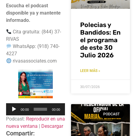
Escucha el podcast
disponible ya y mantente
informado.
Polecias y
Bandidos: En
Cita gratuita: (844) 37-
el programa
RIVAS
WhatsApp: (918) 740-
de este 30
4227
Julio 2026
rivasassociates.com
LEER MÁS »
30/07/2026
Reproductor
00:00
00:00
de
PODCAST
Podcast:
Reproducir en una
audio
nueva ventana
|
Descargar
Compartir: