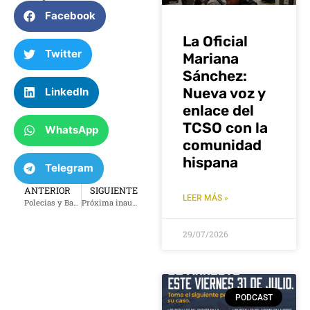
Facebook
La Oficial
Twitter
Mariana
Sánchez:
Nueva voz y
LinkedIn
enlace del
TCSO con la
WhatsApp
comunidad
hispana
Telegram
ANTERIOR
SIGUIENTE
LEER MÁS »
Polecias y Bandidos: Jueves 13 de noviembre 2025
Próxima inauguración de la tercera sucursal de Tu Clínica Familiar en Tulsa
29/07/2026
PODCAST