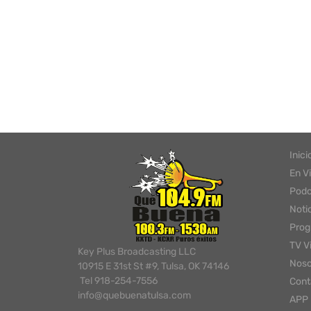
Inici
En V
Podc
Noti
Pro
TV V
Key Plus Broadcasting LLC
Noso
10915 E 31st St #9, Tulsa, OK 74146
Tel 918-254-7556
Cont
info@quebuenatulsa.com
APP