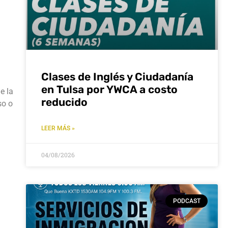
n
Clases de Inglés y Ciudadanía
en Tulsa por YWCA a costo
e la
reducido
so o
LEER MÁS »
04/08/2026
PODCAST