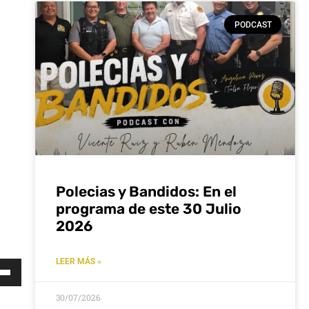
PODCAST
Polecias y Bandidos: En el
programa de este 30 Julio
2026
LEER MÁS »
za
30/07/2026
s