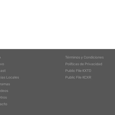
o
Términos y Condiciones
ivo
Políticas de Privacidad
ast
Public File KXTD
cias Locales
Public File KCXR
gramas
ideos
tros
acto