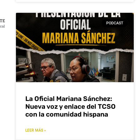
a
a/abajo
NTE
PODCAST
cal
ntar
nuir
men.
La Oficial Mariana Sánchez:
Nueva voz y enlace del TCSO
con la comunidad hispana
LEER MÁS »