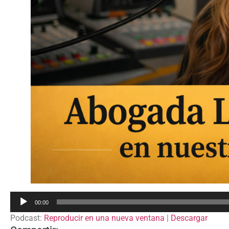
Reproductor
00:00
de
Podcast:
Reproducir en una nueva ventana
|
Descargar
audio