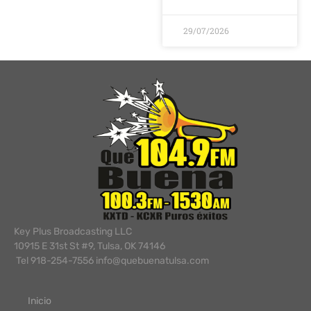
29/07/2026
Key Plus Broadcasting LLC
10915 E 31st St #9, Tulsa, OK 74146
Tel 918-254-7556 info@quebuenatulsa.com
Inicio