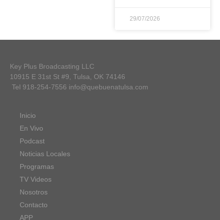
29/07/2026
Key Plus Broadcasting LLC
10915 E 31st St #9, Tulsa, OK 74146
Tel 918-254-7556 info@quebuenatulsa.com
Inicio
En Vivo
Podcast
Noticias Locales
Programas
TV Videos
Nosotros
Contacto
APP