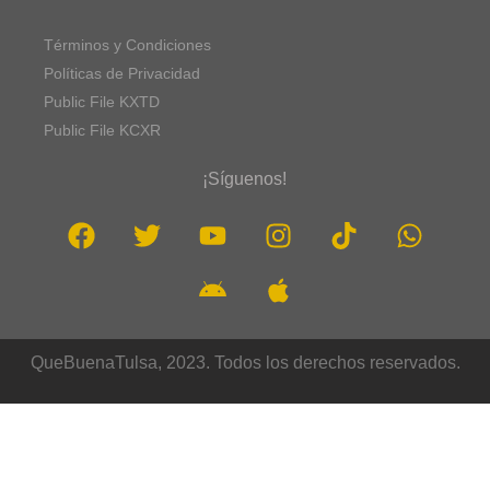
Términos y Condiciones
Políticas de Privacidad
Public File KXTD
Public File KCXR
¡Síguenos!
QueBuenaTulsa, 2023. Todos los derechos reservados.