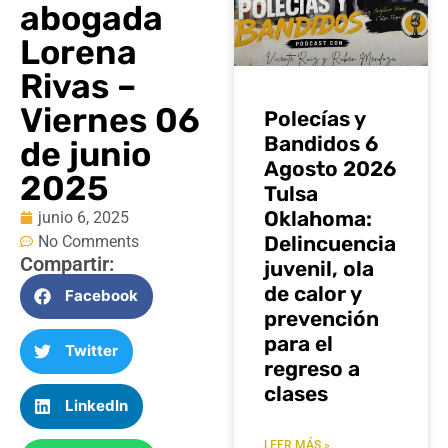
abogada
Lorena
Rivas –
Viernes 06
Polecías y
Bandidos 6
de junio
Agosto 2026
2025
Tulsa
Oklahoma:
junio 6, 2025
Delincuencia
No Comments
Compartir:
juvenil, ola
de calor y
Facebook
prevención
para el
Twitter
regreso a
clases
LinkedIn
LEER MÁS »