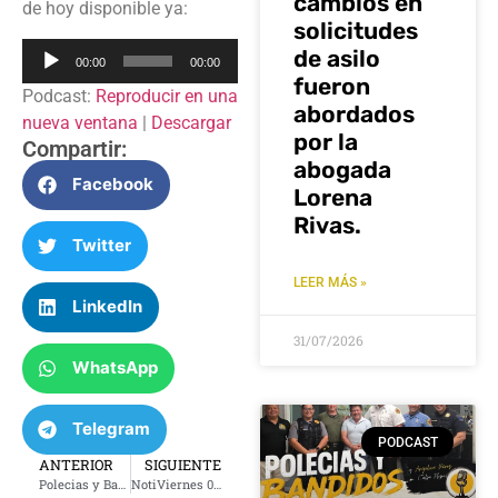
cambios en
de hoy disponible ya:
solicitudes
Reproductor
de asilo
00:00
00:00
de
fueron
Podcast:
Reproducir en una
audio
abordados
nueva ventana
|
Descargar
por la
Compartir:
abogada
Facebook
Lorena
Rivas.
Twitter
LEER MÁS »
LinkedIn
31/07/2026
WhatsApp
Telegram
PODCAST
ANTERIOR
SIGUIENTE
Polecias y Bandidos – Jueves 05 de junio 2025
NotiViernes 06 junio 2025