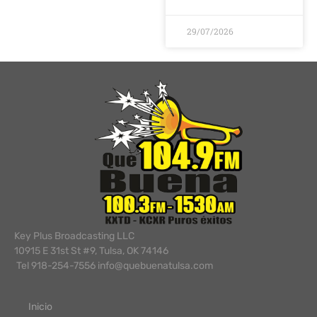
29/07/2026
Key Plus Broadcasting LLC
10915 E 31st St #9, Tulsa, OK 74146
Tel 918-254-7556 info@quebuenatulsa.com
Inicio