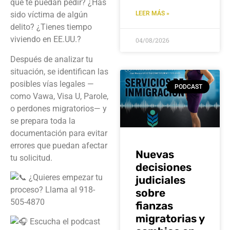
que te puedan pedir? ¿Has
LEER MÁS »
sido víctima de algún
delito? ¿Tienes tiempo
viviendo en EE.UU.?
04/08/2026
Después de analizar tu
situación, se identifican las
posibles vías legales —
PODCAST
como Vawa, Visa U, Parole,
o perdones migratorios— y
se prepara toda la
documentación para evitar
errores que puedan afectar
Nuevas
tu solicitud.
decisiones
¿Quieres empezar tu
judiciales
proceso? Llama al 918-
sobre
505-4870
fianzas
migratorias y
Escucha el podcast