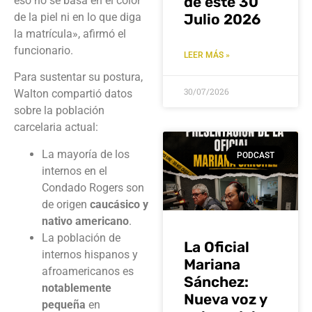
de este 30
eso no se basa en el color
de la piel ni en lo que diga
Julio 2026
la matrícula», afirmó el
funcionario.
LEER MÁS »
Para sustentar su postura,
30/07/2026
Walton compartió datos
sobre la población
carcelaria actual:
La mayoría de los
PODCAST
internos en el
Condado Rogers son
de origen
caucásico y
nativo americano
.
La población de
La Oficial
internos hispanos y
Mariana
afroamericanos es
Sánchez:
notablemente
Nueva voz y
pequeña
en