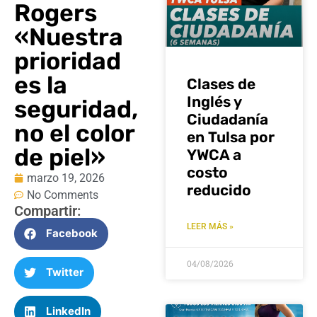
Rogers
«Nuestra
prioridad
es la
Clases de
Inglés y
seguridad,
Ciudadanía
no el color
en Tulsa por
de piel»
YWCA a
costo
marzo 19, 2026
reducido
No Comments
Compartir:
LEER MÁS »
Facebook
04/08/2026
Twitter
LinkedIn