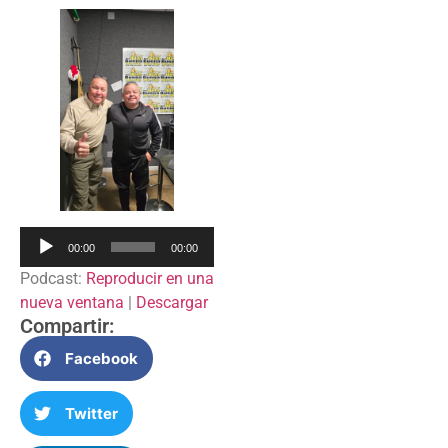
Reproductor
00:00
00:00
de
Podcast:
Reproducir en una
audio
nueva ventana
|
Descargar
Compartir:
Facebook
Twitter