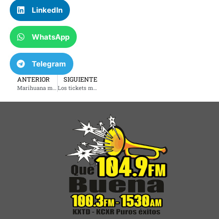
LinkedIn
WhatsApp
Telegram
ANTERIOR
SIGUIENTE
Marihuana medicinal vs uso recreativo: riesgos, mitos y recomendaciones médicas: Tu clínica familiar: 18 de marzo 2026
Los tickets multas de tránsito hechos por policías de la Patrulla de Caminos (OHP) o del Sheriff del Condado de Tulsa se pueden resolver sin ir a la corte y con planes de pago.