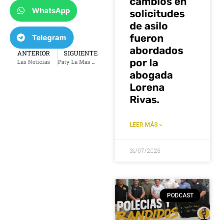
cambios en
WhatsApp
solicitudes
de asilo
fueron
Telegram
abordados
ANTERIOR
SIGUIENTE
por la
Las Noticias
Paty La Mas Buena de La Que Buena
abogada
Lorena
Rivas.
LEER MÁS »
31/07/2026
PODCAST