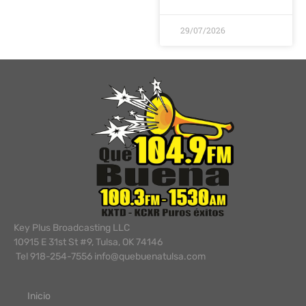
29/07/2026
Key Plus Broadcasting LLC
10915 E 31st St #9, Tulsa, OK 74146
Tel 918-254-7556 info@quebuenatulsa.com
Inicio