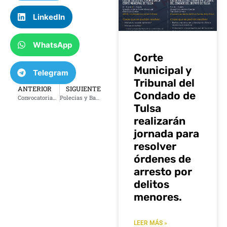
LinkedIn
WhatsApp
Corte
Municipal y
Telegram
Tribunal del
ANTERIOR
SIGUIENTE
Condado de
Convocatorias clave en Tulsa: Inspecciones de seguridad para camiones de comida y última sesión de Conversaciones Comunitarias con el alcalde.
Polecias y Bandidos: 25 de junio 2026
Tulsa
realizarán
jornada para
resolver
órdenes de
arresto por
delitos
menores.
LEER MÁS »