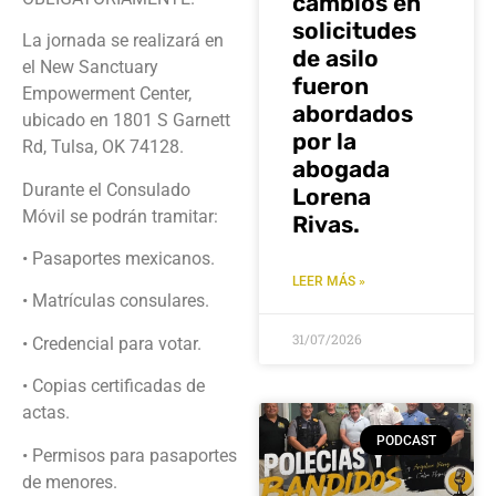
cambios en
solicitudes
La jornada se realizará en
de asilo
el New Sanctuary
fueron
Empowerment Center,
abordados
ubicado en 1801 S Garnett
por la
Rd, Tulsa, OK 74128.
abogada
Durante el Consulado
Lorena
Móvil se podrán tramitar:
Rivas.
• Pasaportes mexicanos.
LEER MÁS »
• Matrículas consulares.
31/07/2026
• Credencial para votar.
• Copias certificadas de
actas.
PODCAST
• Permisos para pasaportes
de menores.