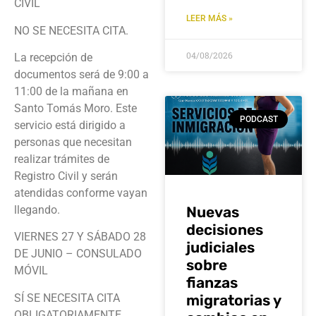
CIVIL
LEER MÁS »
NO SE NECESITA CITA.
04/08/2026
La recepción de
documentos será de 9:00 a
11:00 de la mañana en
Santo Tomás Moro. Este
PODCAST
servicio está dirigido a
personas que necesitan
realizar trámites de
Registro Civil y serán
atendidas conforme vayan
llegando.
Nuevas
decisiones
VIERNES 27 Y SÁBADO 28
judiciales
DE JUNIO – CONSULADO
sobre
MÓVIL
fianzas
SÍ SE NECESITA CITA
migratorias y
OBLIGATORIAMENTE.