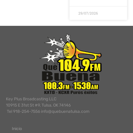
29/07/2026
Key Plus Broadcasting LLC
10915 E 31st St #9, Tulsa, OK 74146
Tel 918-254-7556 info@quebuenatulsa.com
Inicio