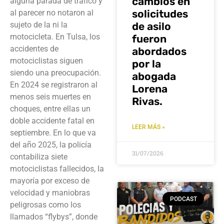
cambios en
alguna parada de tráfico y
solicitudes
al parecer no notaron al
sujeto de la ni la
de asilo
motocicleta. En Tulsa, los
fueron
accidentes de
abordados
motociclistas siguen
por la
siendo una preocupación.
abogada
En 2024 se registraron al
Lorena
menos seis muertes en
Rivas.
choques, entre ellas un
doble accidente fatal en
LEER MÁS »
septiembre. En lo que va
del año 2025, la policía
31/07/2026
contabiliza siete
motociclistas fallecidos, la
mayoría por exceso de
velocidad y maniobras
PODCAST
peligrosas como los
llamados “flybys”, donde