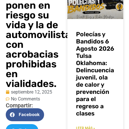
ponen en
riesgo su
vida y la de
automovilistas
Polecías y
Bandidos 6
con
Agosto 2026
acrobacias
Tulsa
prohibidas
Oklahoma:
Delincuencia
en
juvenil, ola
vialidades.
de calor y
prevención
septiembre 12, 2025
para el
No Comments
Compartir:
regreso a
clases
Facebook
LEER MÁS »