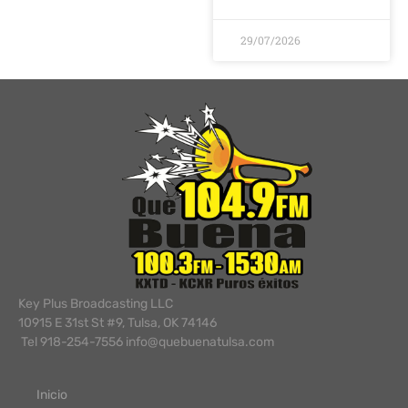
29/07/2026
Key Plus Broadcasting LLC
10915 E 31st St #9, Tulsa, OK 74146
Tel 918-254-7556 info@quebuenatulsa.com
Inicio