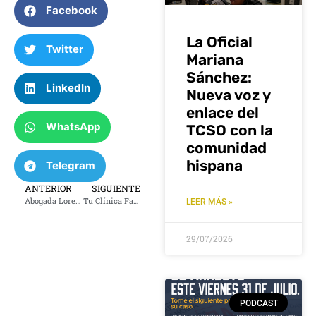
Facebook
La Oficial
Twitter
Mariana
Sánchez:
LinkedIn
Nueva voz y
enlace del
WhatsApp
TCSO con la
comunidad
hispana
Telegram
ANTERIOR
SIGUIENTE
Abogada Lorena Rivas – Viernes 12 de septiembre 2025
Tu Clínica Familiar (Podcast – viernes 12 de septiembre)
LEER MÁS »
29/07/2026
PODCAST