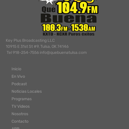
Key Plus Broadcasting LLC
10915 E 31st St #9, Tulsa, OK 74146
Tel 918-254-7556 info@quebuenatulsa.com
Inicio
En Vivo
Podcast
Noticias Locales
Programas
TV Videos
Nosotros
Contacto
APP