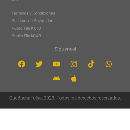
Términos y Condiciones
Políticas de Privacidad
Public File KXTD
Public File KCXR
¡Síguenos!
QueBuenaTulsa, 2023. Todos los derechos reservados.