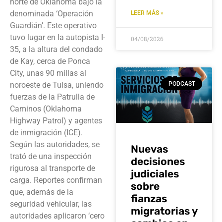
norte de Oklahoma bajo la
denominada ‘Operación
LEER MÁS »
Guardián’. Este operativo
tuvo lugar en la autopista I-
04/08/2026
35, a la altura del condado
de Kay, cerca de Ponca
City, unas 90 millas al
noroeste de Tulsa, uniendo
PODCAST
fuerzas de la Patrulla de
Caminos (Oklahoma
Highway Patrol) y agentes
de inmigración (ICE).
Según las autoridades, se
Nuevas
trató de una inspección
decisiones
rigurosa al transporte de
judiciales
carga. Reportes confirman
sobre
que, además de la
fianzas
seguridad vehicular, las
migratorias y
autoridades aplicaron ‘cero