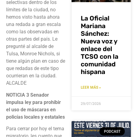
selectivas dentro de los
límites de la ciudad, no
hemos visto hasta ahora
La Oficial
una redada a gran escala
Mariana
como las observadas en
Sánchez:
otras partes del país. Le
Nueva voz y
pregunté al alcalde de
enlace del
Tulsa, Monroe Nichols, si
TCSO con la
tiene algún plan en caso de
comunidad
que redadas de este tipo
hispana
ocurrieran en la ciudad.
ALCALDE
LEER MÁS »
NOTICIA 3
Senador
impulsa ley para prohibir
29/07/2026
el uso de máscaras en
policías locales y estatales
Para cerrar por hoy el tema
PODCAST
migratorio, les cuento que