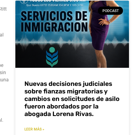
titt
PODCAST
al
pe
sin
nguna
Nuevas decisiones judiciales
sobre fianzas migratorias y
cambios en solicitudes de asilo
fueron abordados por la
abogada Lorena Rivas.
l.
LEER MÁS »