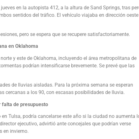
ueves en la autopista 412, a la altura de Sand Springs, tras per
mbos sentidos del tráfico. El vehículo viajaba en dirección oeste
lesiones, pero se espera que se recupere satisfactoriamente.
emana en Oklahoma
l norte y este de Oklahoma, incluyendo el área metropolitana de
ormentas podrían intensificarse brevemente. Se prevé que las
dades de lluvias aisladas. Para la próxima semana se esperan
 cercanas a los 90, con escasas posibilidades de lluvia.
r falta de presupuesto
io en Tulsa, podría cancelarse este año si la ciudad no aumenta l
irector ejecutivo, advirtió ante concejales que podrían verse
 en invierno.