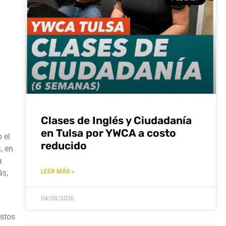
Clases de Inglés y Ciudadanía
en Tulsa por YWCA a costo
 el
reducido
, en
a
ás,
LEER MÁS »
04/08/2026
istos