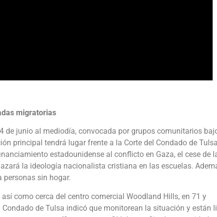
adas migratorias
4 de junio al mediodía, convocada por grupos comunitarios bajo
n principal tendrá lugar frente a la Corte del Condado de Tulsa
l financiamiento estadounidense al conflicto en Gaza, el cese de l
hazará la ideología nacionalista cristiana en las escuelas. Adem
ra personas sin hogar.
, así como cerca del centro comercial Woodland Hills, en 71 y
el Condado de Tulsa indicó que monitorean la situación y están l