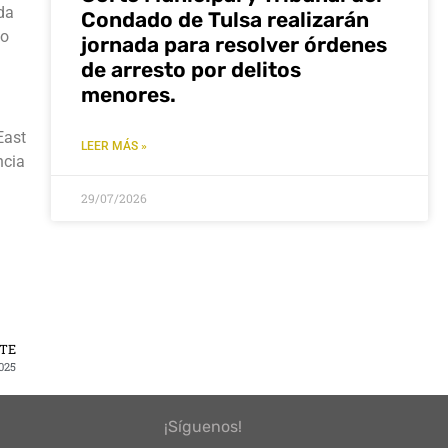
da
Condado de Tulsa realizarán
to
jornada para resolver órdenes
de arresto por delitos
menores.
East
LEER MÁS »
ncia
29/07/2026
NTE
025
¡Síguenos!