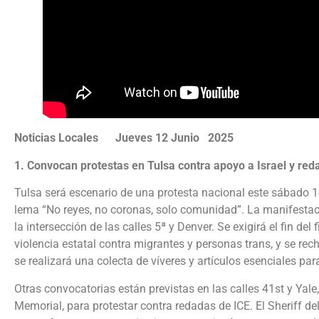
Noticias Locales Jueves 12 Junio 2025
1. Convocan protestas en Tulsa contra apoyo a Israel y red
Tulsa será escenario de una protesta nacional este sábado 1
lema “No reyes, no coronas, solo comunidad”. La manifestació
la intersección de las calles 5ª y Denver. Se exigirá el fin de
violencia estatal contra migrantes y personas trans, y se rec
se realizará una colecta de víveres y artículos esenciales pa
Otras convocatorias están previstas en las calles 41st y Yale
Memorial, para protestar contra redadas de ICE. El Sheriff d