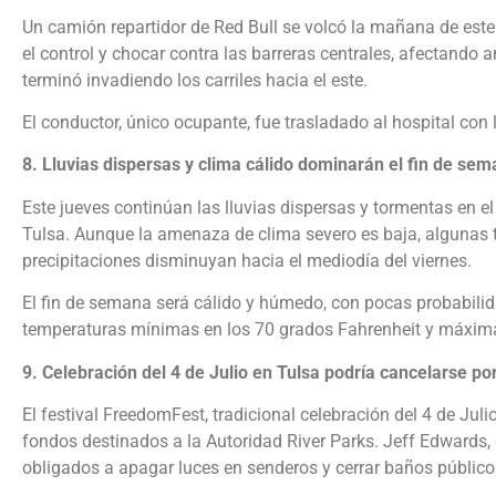
Un camión repartidor de Red Bull se volcó la mañana de este j
el control y chocar contra las barreras centrales, afectando a
terminó invadiendo los carriles hacia el este.
El conductor, único ocupante, fue trasladado al hospital con 
8. Lluvias dispersas y clima cálido dominarán el fin de s
Este jueves continúan las lluvias dispersas y tormentas en e
Tulsa. Aunque la amenaza de clima severo es baja, algunas t
precipitaciones disminuyan hacia el mediodía del viernes.
El fin de semana será cálido y húmedo, con pocas probabili
temperaturas mínimas en los 70 grados Fahrenheit y máximas
9. Celebración del 4 de Julio en Tulsa podría cancelarse po
El festival FreedomFest, tradicional celebración del 4 de Jul
fondos destinados a la Autoridad River Parks. Jeff Edwards, d
obligados a apagar luces en senderos y cerrar baños públicos