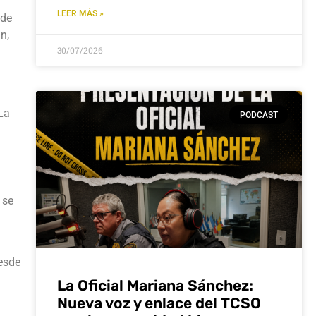
LEER MÁS »
 de
n,
30/07/2026
La
PODCAST
 se
desde
La Oficial Mariana Sánchez:
Nueva voz y enlace del TCSO