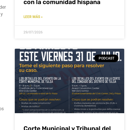
con la comunidad hispana
der
 y
LEER MÁS »
29/07/2026
PODCAST
os
Corte Municipal y Tribunal del