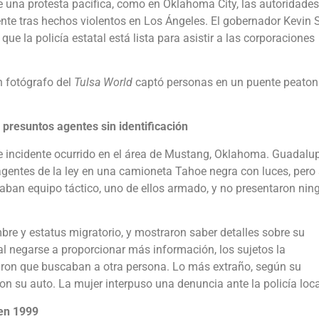
de una protesta pacífica, como en Oklahoma City, las autoridades
te tras hechos violentos en Los Ángeles. El gobernador Kevin S
 que la policía estatal está lista para asistir a las corporaciones
 fotógrafo del
Tulsa World
captó personas en un puente peaton
 presuntos agentes sin identificación
e incidente ocurrido en el área de Mustang, Oklahoma. Guadalu
agentes de la ley en una camioneta Tahoe negra con luces, pero 
rtaban equipo táctico, uno de ellos armado, y no presentaron ni
bre y estatus migratorio, y mostraron saber detalles sobre su
al negarse a proporcionar más información, los sujetos la
aron que buscaban a otra persona. Lo más extraño, según su
ron su auto. La mujer interpuso una denuncia ante la policía loca
 en 1999