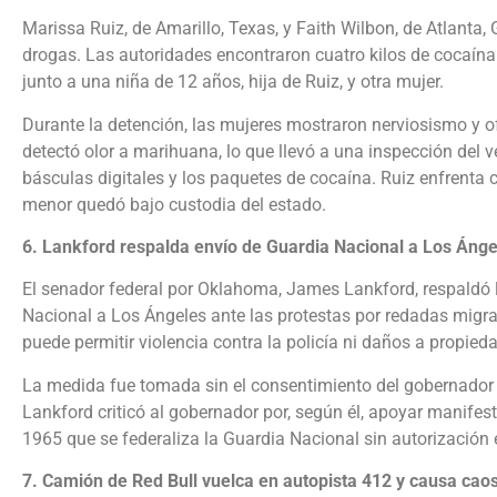
Marissa Ruiz, de Amarillo, Texas, y Faith Wilbon, de Atlanta,
drogas. Las autoridades encontraron cuatro kilos de cocaína
junto a una niña de 12 años, hija de Ruiz, y otra mujer.
Durante la detención, las mujeres mostraron nerviosismo y ofr
detectó olor a marihuana, lo que llevó a una inspección del 
básculas digitales y los paquetes de cocaína. Ruiz enfrenta
menor quedó bajo custodia del estado.
6. Lankford respalda envío de Guardia Nacional a Los Ángel
El senador federal por Oklahoma, James Lankford, respaldó l
Nacional a Los Ángeles ante las protestas por redadas migr
puede permitir violencia contra la policía ni daños a propied
La medida fue tomada sin el consentimiento del gobernador 
Lankford criticó al gobernador por, según él, apoyar manifes
1965 que se federaliza la Guardia Nacional sin autorización e
7. Camión de Red Bull vuelca en autopista 412 y causa caos