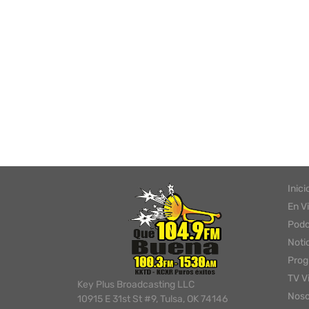
Inici
En V
Podc
Noti
Pro
TV V
Key Plus Broadcasting LLC
Noso
10915 E 31st St #9, Tulsa, OK 74146