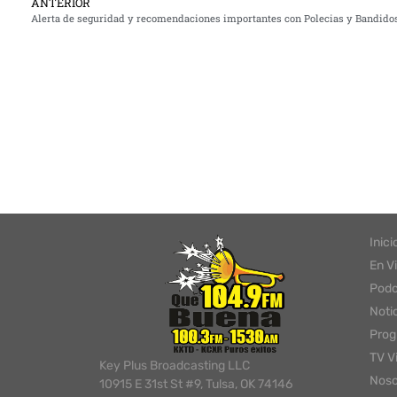
ANTERIOR
Inici
En V
Podc
Noti
Pro
TV V
Key Plus Broadcasting LLC
Noso
10915 E 31st St #9, Tulsa, OK 74146