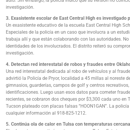
auto. Sin embargo, la policía indicó que su versión no coinci
investigación.
3. Exasistente escolar de East Central High es investigado 
Un exasistente educativo de la escuela East Central High Sch
Especiales de la policía en un caso que involucra a un estudi
trabaja allí y que están colaborando con las autoridades. No 
identidades de los involucrados. El distrito reiteró su compr
investigación.
4. Detectan red interestatal de robos y fraudes entre Okla
Una red interestatal dedicada al robo de vehículos y al fra
advirtió la Policía de Pryor, localidad a 45 millas al norest
gimnasios, guarderías, campos de golf y centros recreativo
identificaciones. Luego usan esos datos para cometer fraud
recientes, se cobraron dos cheques por $3,300 cada uno en
Tucson plateado con placas falsas “HOON1GAN”. La policía re
cualquier información al 918-825-1212.
5. Continúa ola de calor en Tulsa con temperaturas cercana