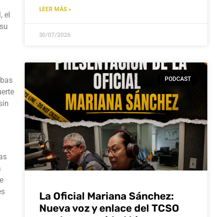
LEER MÁS »
 el
 su
30/07/2026
ebas
PODCAST
uerte
sin
das
a
e
es
La Oficial Mariana Sánchez:
Nueva voz y enlace del TCSO