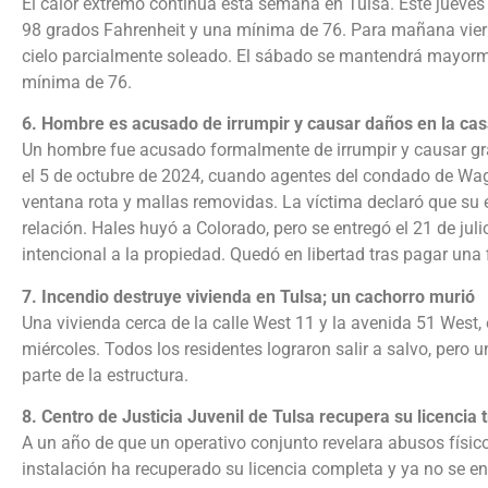
El calor extremo continúa esta semana en Tulsa. Este jueve
98 grados Fahrenheit y una mínima de 76. Para mañana vie
cielo parcialmente soleado. El sábado se mantendrá mayor
mínima de 76.
6. Hombre es acusado de irrumpir y causar daños en la ca
Un hombre fue acusado formalmente de irrumpir y causar gra
el 5 de octubre de 2024, cuando agentes del condado de Wag
ventana rota y mallas removidas. La víctima declaró que su ex
relación. Hales huyó a Colorado, pero se entregó el 21 de ju
intencional a la propiedad. Quedó en libertad tras pagar una 
7. Incendio destruye vivienda en Tulsa; un cachorro murió
Una vivienda cerca de la calle West 11 y la avenida 51 West,
miércoles. Todos los residentes lograron salir a salvo, pero
parte de la estructura.
8. Centro de Justicia Juvenil de Tulsa recupera su licencia
A un año de que un operativo conjunto revelara abusos físico
instalación ha recuperado su licencia completa y ya no se en