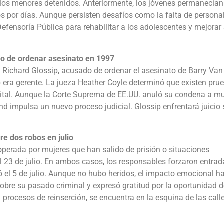
 los menores detenidos. Anteriormente, los jóvenes permanecían
s por días. Aunque persisten desafíos como la falta de personal,
efensoría Pública para rehabilitar a los adolescentes y mejorar
ado de ordenar asesinato en 1997
 Richard Glossip, acusado de ordenar el asesinato de Barry Van
 era gerente. La jueza Heather Coyle determinó que existen pru
apital. Aunque la Corte Suprema de EE.UU. anuló su condena a m
ond impulsa un nuevo proceso judicial. Glossip enfrentará juicio 
re dos robos en julio
operada por mujeres que han salido de prisión o situaciones
 el 23 de julio. En ambos casos, los responsables forzaron entra
rió el 5 de julio. Aunque no hubo heridos, el impacto emocional h
sobre su pasado criminal y expresó gratitud por la oportunidad d
 procesos de reinserción, se encuentra en la esquina de las call