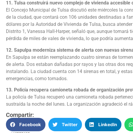
11. Tulsa construirá nuevo complejo de vivienda accesible
El Concejo Municipal de Tulsa discutió este miércoles la con
de la ciudad, que contará con 106 unidades destinadas a fami
dólares por la Autoridad de Vivienda de Tulsa, busca atender 
Distrito 1, Vanessa Hall-Harper, señaló que, aunque tomará t
pérdida de miles de vales de vivienda, lo que podría aumentar
12. Sapulpa moderniza sistema de alerta con nuevas siren
En Sapulpa se están reemplazando cuatro sirenas de torment
de alerta. Dos estaban dañadas por rayos y las otras dos re
instalando. La ciudad cuenta con 14 sirenas en total, y est
emergencias, como tornados.
13. Policía recupera camioneta robada de organización pro
La policía de Tulsa recuperó una camioneta robada perteneci
sustraída la noche del lunes. La organización agradeció el rá
Compartir:
Facebook
Twitter
LinkedIn