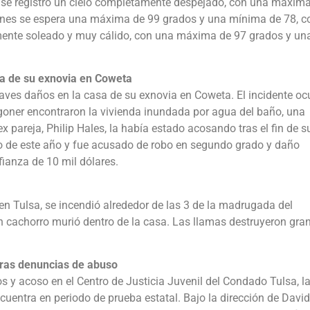
s se registró un cielo completamente despejado, con una máxim
rnes se espera una máxima de 99 grados y una mínima de 78, c
mente soleado y muy cálido, con una máxima de 97 grados y un
sa de su exnovia en Coweta
ves daños en la casa de su exnovia en Coweta. El incidente ocu
oner encontraron la vivienda inundada por agua del baño, una
 pareja, Philip Hales, la había estado acosando tras el fin de s
lio de este año y fue acusado de robo en segundo grado y daño
fianza de 10 mil dólares.
 en Tulsa, se incendió alrededor de las 3 de la madrugada del
 un cachorro murió dentro de la casa. Las llamas destruyeron gra
 tras denuncias de abuso
s y acoso en el Centro de Justicia Juvenil del Condado Tulsa, l
cuentra en periodo de prueba estatal. Bajo la dirección de David