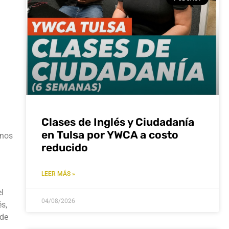
n
Clases de Inglés y Ciudadanía
en Tulsa por YWCA a costo
unos
reducido
LEER MÁS »
l
04/08/2026
és,
 de