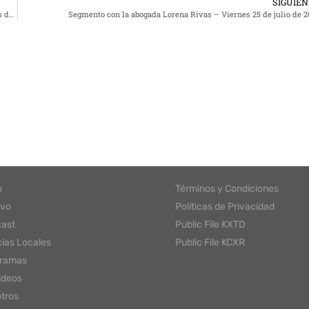
SIGUIE
Alerta de seguridad y recomendaciones importantes con Polecias y Bandidos del 24 de Julio 2025
Segmento con la abogada Lorena Rivas – Viernes 25 de julio de 2
o
Términos y Condiciones
ivo
Políticas de Privacidad
ast
Public File KXTD
cias Locales
Public File KCXR
gramas
ideos
tros