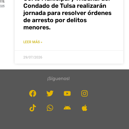
NTE
Condado de Tulsa realizarán
025
jornada para resolver órdenes
de arresto por delitos
menores.
LEER MÁS »
29/07/2026
¡Síguenos!