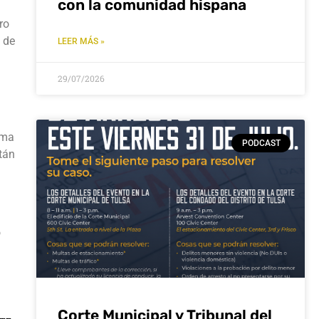
con la comunidad hispana
ro
 de
LEER MÁS »
29/07/2026
ema
PODCAST
tán
o
Corte Municipal y Tribunal del