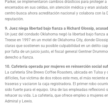
Parker, se implementaron cambios drásticos para proteger a
encerrados en sus celdas, sin atención médica y eran aislado
centro busca ahora acreditación nacional y colabora con la D
reputación.
9. Juez niega libertad bajo fianza a Richard Glossip, acus
Un juez del condado Oklahoma negó la libertad bajo fianza a
Treese en 1997 en un motel de Oklahoma City, donde Glossip
claras que sostienen su posible culpabilidad en un delito c
por falta de un juicio justo, el fiscal general Gentner Drumm
derecho a fianza.
10. Cafetería operada por mujeres en reinserción social suf
La cafetería She Brews Coffee Roasters, ubicada en Tulsa y 
difíciles, fue víctima de dos robos este mes, el más reciente
traseras y vaciaron la caja registradora. El primer robo ocur
sido fuerte para el equipo. Una de las empleadas reflexionó 
rehacer su vida. La cafetería, que ofrece empleo a mujeres en
Admiral y Lewis.