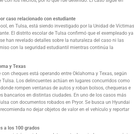
de con los hechos, por lo que fue detenido. El caso sigue en
por caso relacionado con estudiante
ool, en Tulsa, está siendo investigado por la Unidad de Víctima
ante. El distrito escolar de Tulsa confirmó que el exempleado ya
se han revelado detalles sobre la naturaleza del caso ni las
omiso con la seguridad estudiantil mientras continúa la
homa y Texas
ude con cheques está operando entre Oklahoma y Texas, según
e de Tulsa. Los delincuentes actúan en lugares concurridos como
s, donde rompen ventanas de autos y roban bolsos, chequeras e
es bancarios en distintas ciudades. En uno de los casos más
 Tulsa con documentos robados en Pryor. Se busca un Hyundai
comienda no dejar objetos de valor en el vehículo y reportar
s a los 100 grados