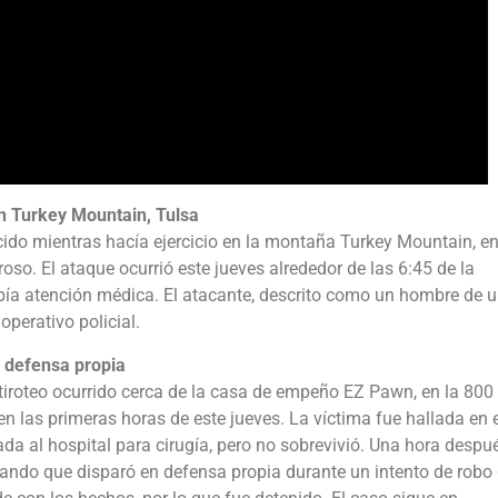
en Turkey Mountain, Tulsa
do mientras hacía ejercicio en la montaña Turkey Mountain, e
so. El ataque ocurrió este jueves alrededor de las 6:45 de la
ibía atención médica. El atacante, descrito como un hombre de 
perativo policial.
a defensa propia
 tiroteo ocurrido cerca de la casa de empeño EZ Pawn, en la 800
n las primeras horas de este jueves. La víctima fue hallada en e
ada al hospital para cirugía, pero no sobrevivió. Una hora despu
egando que disparó en defensa propia durante un intento de robo