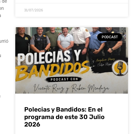
a de
on
31/07/2026
a
PODCAST
rrió
u
n
Polecias y Bandidos: En el
programa de este 30 Julio
a
2026