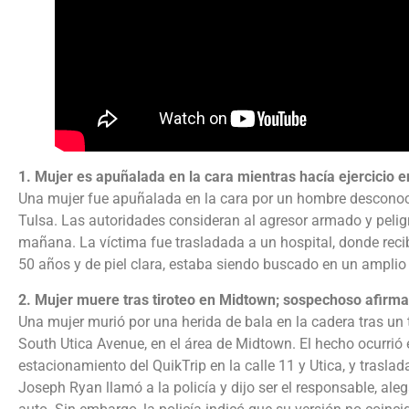
1. Mujer es apuñalada en la cara mientras hacía ejercicio 
Una mujer fue apuñalada en la cara por un hombre desconoci
Tulsa. Las autoridades consideran al agresor armado y peligro
mañana. La víctima fue trasladada a un hospital, donde rec
50 años y de piel clara, estaba siendo buscado en un amplio o
2. Mujer muere tras tiroteo en Midtown; sospechoso afirm
Una mujer murió por una herida de bala en la cadera tras un
South Utica Avenue, en el área de Midtown. El hecho ocurrió e
estacionamiento del QuikTrip en la calle 11 y Utica, y traslad
Joseph Ryan llamó a la policía y dijo ser el responsable, al