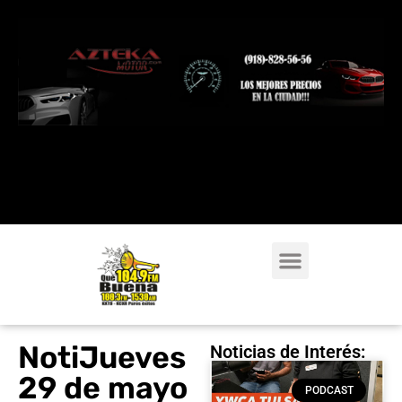
NotiJueves
Noticias de Interés:
29 de mayo
PODCAST