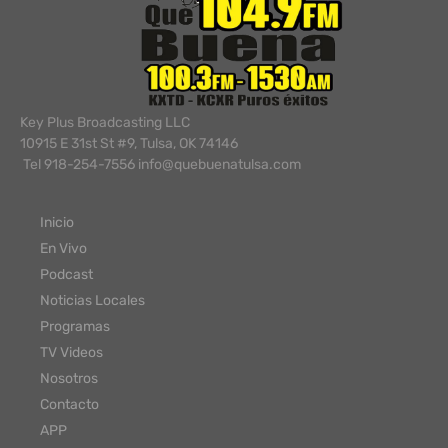
Key Plus Broadcasting LLC
10915 E 31st St #9, Tulsa, OK 74146
Tel 918-254-7556 info@quebuenatulsa.com
Inicio
En Vivo
Podcast
Noticias Locales
Programas
TV Videos
Nosotros
Contacto
APP