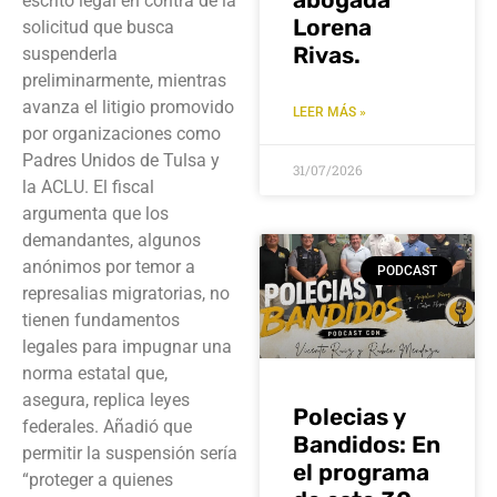
escrito legal en contra de la
Lorena
solicitud que busca
Rivas.
suspenderla
preliminarmente, mientras
avanza el litigio promovido
LEER MÁS »
por organizaciones como
Padres Unidos de Tulsa y
31/07/2026
la ACLU. El fiscal
argumenta que los
demandantes, algunos
anónimos por temor a
PODCAST
represalias migratorias, no
tienen fundamentos
legales para impugnar una
norma estatal que,
asegura, replica leyes
Polecias y
federales. Añadió que
Bandidos: En
permitir la suspensión sería
el programa
“proteger a quienes