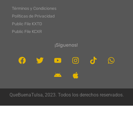
Términos y Condiciones
Políticas de Privacidad
Public File KXTD
Public File KCXR
¡Síguenos!
QueBuenaTulsa, 2023. Todos los derechos reservados.