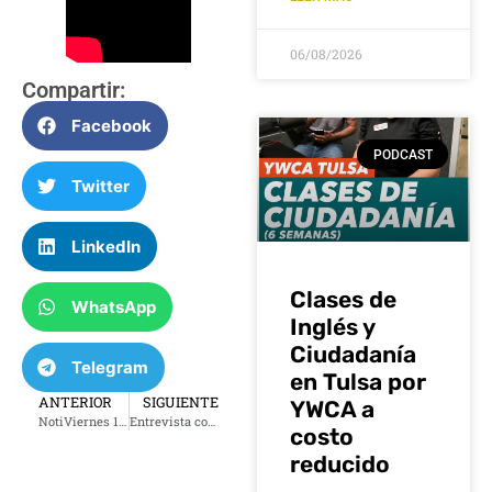
06/08/2026
Compartir:
Facebook
PODCAST
Twitter
LinkedIn
Clases de
WhatsApp
Inglés y
Ciudadanía
Telegram
en Tulsa por
ANTERIOR
SIGUIENTE
YWCA a
NotiViernes 1 de diciembre 2023
Entrevista con BlueCross del 5 diciembre 2023
costo
reducido