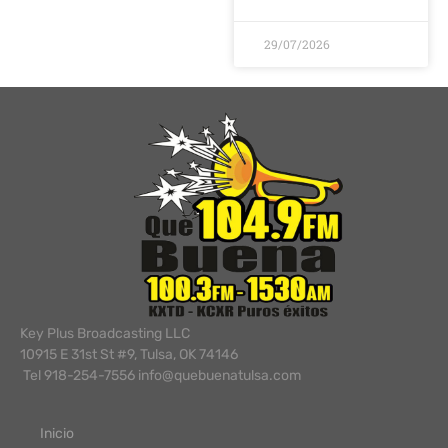
29/07/2026
Key Plus Broadcasting LLC
10915 E 31st St #9, Tulsa, OK 74146
Tel 918-254-7556 info@quebuenatulsa.com
Inicio