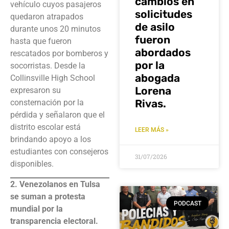
cambios en
vehículo cuyos pasajeros
solicitudes
quedaron atrapados
de asilo
durante unos 20 minutos
fueron
hasta que fueron
abordados
rescatados por bomberos y
por la
socorristas. Desde la
abogada
Collinsville High School
Lorena
expresaron su
Rivas.
consternación por la
pérdida y señalaron que el
distrito escolar está
LEER MÁS »
brindando apoyo a los
estudiantes con consejeros
31/07/2026
disponibles.
2. Venezolanos en Tulsa
se suman a protesta
PODCAST
mundial por la
transparencia electoral.