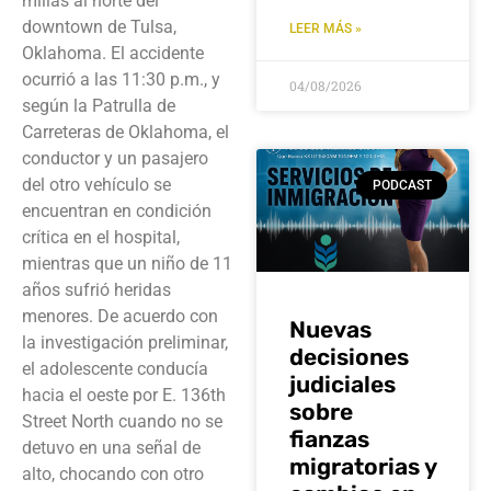
millas al norte del
downtown de Tulsa,
LEER MÁS »
Oklahoma. El accidente
ocurrió a las 11:30 p.m., y
04/08/2026
según la Patrulla de
Carreteras de Oklahoma, el
conductor y un pasajero
del otro vehículo se
PODCAST
encuentran en condición
crítica en el hospital,
mientras que un niño de 11
años sufrió heridas
menores. De acuerdo con
Nuevas
la investigación preliminar,
decisiones
el adolescente conducía
judiciales
hacia el oeste por E. 136th
sobre
Street North cuando no se
fianzas
detuvo en una señal de
migratorias y
alto, chocando con otro