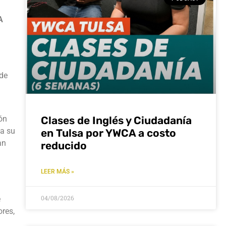
A
 de
ón
Clases de Inglés y Ciudadanía
da su
en Tulsa por YWCA a costo
an
reducido
LEER MÁS »
04/08/2026
e
ores,