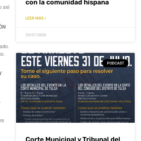
con la comunidad hispana
o así
LEER MÁS »
IÓN
29/07/2026
tado.
go.
PODCAST
Y
.
es
Corte Municipal y Tribunal del