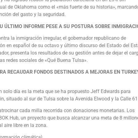
ctual de Oklahoma como el «más fuerte de su historia», marcand
nción del gasto y la seguridad.
SU ÚLTIMO INFORME PESE A SU POSTURA SOBRE INMIGRAC
ontra la inmigración irregular, el gobernador republicano de
ión en español de su octavo y último discurso del Estado del Es
r, presenta los resultados de su gestión antes de dejar el car
las redes sociales de «Qué Buena Tulsa».
PARA RECAUDAR FONDOS DESTINADOS A MEJORAS EN TURKE
un solo día es la meta que se ha propuesto Jeff Edwards para
, situado al sur de Tulsa sobre la Avenida Elwood y la Calle 61
 patrocinar cada milla recorrida con donaciones monetarias. Los
es BOK Hub, un proyecto que busca alcanzar una meta de 8 millon
 aire libre en la zona.
formación climática)