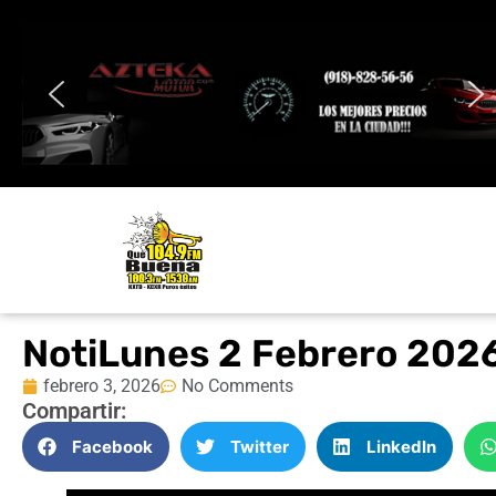
NotiLunes 2 Febrero 202
febrero 3, 2026
No Comments
Compartir:
Facebook
Twitter
LinkedIn