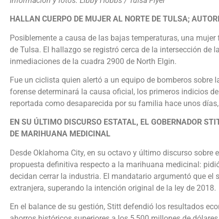
Información y fotos: Libby Hobbs / Tulsa Flyer
HALLAN CUERPO DE MUJER AL NORTE DE TULSA; AUTOR
Posiblemente a causa de las bajas temperaturas, una mujer 
de Tulsa. El hallazgo se registró cerca de la intersección de l
inmediaciones de la cuadra 2900 de North Elgin.
Fue un ciclista quien alertó a un equipo de bomberos sobre 
forense determinará la causa oficial, los primeros indicios d
reportada como desaparecida por su familia hace unos días, f
EN SU ÚLTIMO DISCURSO ESTATAL, EL GOBERNADOR STI
DE MARIHUANA MEDICINAL
Desde Oklahoma City, en su octavo y último discurso sobre el
propuesta definitiva respecto a la marihuana medicinal: pidió
decidan cerrar la industria. El mandatario argumentó que el se
extranjera, superando la intención original de la ley de 2018.
En el balance de su gestión, Stitt defendió los resultados 
ahorros históricos superiores a los 5,500 millones de dólares