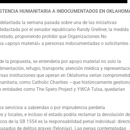
ASISTENCIA HUMANITARIA A INDOCUMENTADOS EN OKLAHOM
adelantada la semana pasada sobre una de las iniciativas
 Redactada por el senador republicano Randy Grellner, la medida
el estado, proponiendo prohibir que Organizaciones No
a «apoyo material» a personas indocumentadas o solicitantes
n de la propuesta, se entendería por apoyo material no solo la
limentación, refugio, transporte, atención médica y representaci
versas instituciones que operan en Oklahoma verían comprometi
manitaria, como Catholic Charities —que históricamente gestion
 entidades como The Spero Project y YWCA Tulsa, quedarían
os servicios a sabiendas o por imprudencia perdería
 y locales, e incluso el estado podría reclamar la devolución d
os de la SB 1554 es la responsabilidad penal individual: direct
usados de delitos graves (felonías). Las penas contempladas