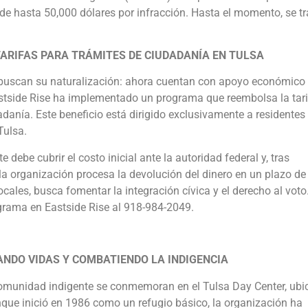
de hasta 50,000 dólares por infracción. Hasta el momento, se tr
TARIFAS PARA TRÁMITES DE CIUDADANÍA EN TULSA
ue buscan su naturalización: ahora cuentan con apoyo económico
Eastside Rise ha implementado un programa que reembolsa la tar
adanía. Este beneficio está dirigido exclusivamente a residentes
Tulsa.
debe cubrir el costo inicial ante la autoridad federal y, tras
 la organización procesa la devolución del dinero en un plazo de
ocales, busca fomentar la integración cívica y el derecho al voto
grama en Eastside Rise al 918-984-2049.
DO VIDAS Y COMBATIENDO LA INDIGENCIA
 comunidad indigente se conmemoran en el Tulsa Day Center, ub
unque inició en 1986 como un refugio básico, la organización ha