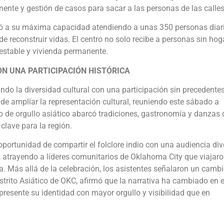
nte y gestión de casos para sacar a las personas de las calles
peró a su máxima capacidad atendiendo a unas 350 personas diar
 reconstruir vidas. El centro no solo recibe a personas sin hoga
estable y vivienda permanente.
ON UNA PARTICIPACIÓN HISTÓRICA
ando la diversidad cultural con una participación sin precedente
de ampliar la representación cultural, reuniendo este sábado a
o de orgullo asiático abarcó tradiciones, gastronomía y danzas 
lave para la región.
portunidad de compartir el folclore indio con una audiencia div
al, atrayendo a líderes comunitarios de Oklahoma City que viajar
a. Más allá de la celebración, los asistentes señalaron un camb
istrito Asiático de OKC, afirmó que la narrativa ha cambiado en e
resente su identidad con mayor orgullo y visibilidad que en