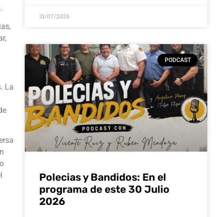
.
31/07/2026
ias,
r,
PODCAST
s. La
de
ersa
on
io
l
Polecias y Bandidos: En el
programa de este 30 Julio
2026