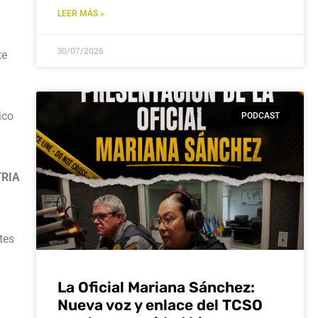
LEER MÁS »
30/07/2026
te
ico
PODCAST
TRIA
tes
La Oficial Mariana Sánchez:
Nueva voz y enlace del TCSO