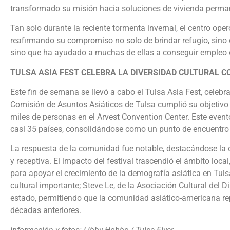
transformado su misión hacia soluciones de vivienda permane
Tan solo durante la reciente tormenta invernal, el centro o
reafirmando su compromiso no solo de brindar refugio, sino de
sino que ha ayudado a muchas de ellas a conseguir empleo 
TULSA ASIA FEST CELEBRA LA DIVERSIDAD CULTURAL C
Este fin de semana se llevó a cabo el Tulsa Asia Fest, celebr
Comisión de Asuntos Asiáticos de Tulsa cumplió su objetivo 
miles de personas en el Arvest Convention Center. Este event
casi 35 países, consolidándose como un punto de encuentro c
La respuesta de la comunidad fue notable, destacándose la o
y receptiva. El impacto del festival trascendió el ámbito loc
para apoyar el crecimiento de la demografía asiática en Tuls
cultural importante; Steve Le, de la Asociación Cultural del D
estado, permitiendo que la comunidad asiático-americana rep
décadas anteriores.