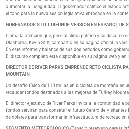
aumentar la inseguridad. El gobernador calificó el estado a
el tono para la nueva sesión legislativa enfocada en la conte
GOBERNADOR STITT DIFUNDE VERSIÓN EN ESPAÑOL DE 
Llama la atención que, pese al clima político y su discurso c
Oklahoma, Kevin Stitt, compartió en su página oficial la vers
En este informe y balance de sus dos periodos como gobernado
El discurso completo está disponible en su página web y en 
DIRECTOR DE RIVER PARKS EMPRENDE RETO CICLISTA 
MOUNTAIN
Un desafío físico de 110 millas en bicicleta de montaña en 
recaudar fondos destinados a las mejoras de Turkey Mountain
El director ejecutivo de River Parks invita a la comunidad a
fondos servirán para construir el futuro Centro de Visitant
de dólares para transformar la infraestructura de recreación al
SEGMENTO METEOROLÓGICO
(Espacio reservado para la in