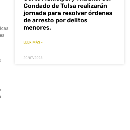
Condado de Tulsa realizarán
jornada para resolver órdenes
de arresto por delitos
menores.
licas
tes
LEER MÁS »
29/07/2026
a
6
a