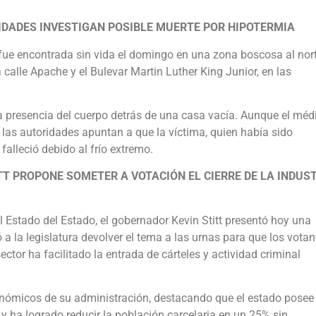
IDADES INVESTIGAN POSIBLE MUERTE POR HIPOTERMIA
fue encontrada sin vida el domingo en una zona boscosa al nor
a calle Apache y el Bulevar Martin Luther King Junior, en las
la presencia del cuerpo detrás de una casa vacía. Aunque el méd
e las autoridades apuntan a que la víctima, quien había sido
alleció debido al frío extremo.
TT PROPONE SOMETER A VOTACIÓN EL CIERRE DE LA INDUS
 Estado del Estado, el gobernador Kevin Stitt presentó hoy una
 a la legislatura devolver el tema a las urnas para que los votan
ctor ha facilitado la entrada de cárteles y actividad criminal
económicos de su administración, destacando que el estado posee
 y ha logrado reducir la población carcelaria en un 25% sin