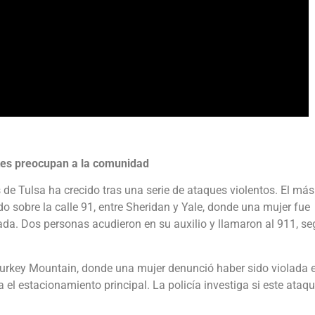
ntes preocupan a la comunidad
e Tulsa ha crecido tras una serie de ataques violentos. El más
do sobre la calle 91, entre Sheridan y Yale, donde una mujer fue
a. Dos personas acudieron en su auxilio y llamaron al 911, s
 Turkey Mountain, donde una mujer denunció haber sido violada 
 el estacionamiento principal. La policía investiga si este ataq