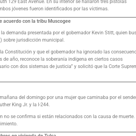
uth 129 East Avenue. En su interior se hallaron tres pistolas
mbos jóvenes fueron identificados por las víctimas.
e acuerdo con la tribu Muscogee
la demanda presentada por el gobernador Kevin Stitt, quien bu
 sobre jurisdicción municipal.
a Constitución y que el gobernador ha ignorado las consecuen
os de año, reconoce la soberanía indígena en ciertos casos
uario con dos sistemas de justicia” y solicitó que la Corte Supr
a mañana del domingo por una mujer que caminaba por el sende
ther King Jr. y la I-244.
ún no se confirma si están relacionados con la causa de muerte. 
cimiento.
ubres en vivienda de Tulsa