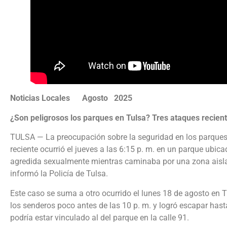
Noticias Locales Agosto 2025
¿Son peligrosos los parques en Tulsa? Tres ataques recie
TULSA — La preocupación sobre la seguridad en los parques d
reciente ocurrió el jueves a las 6:15 p. m. en un parque ubica
agredida sexualmente mientras caminaba por una zona aislad
informó la Policía de Tulsa.
Este caso se suma a otro ocurrido el lunes 18 de agosto en
los senderos poco antes de las 10 p. m. y logró escapar hasta
podría estar vinculado al del parque en la calle 91.