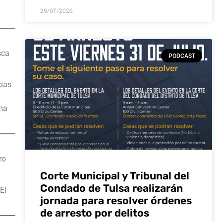
29/07/2026
sca
PODCAST
cias
ema
ro
Corte Municipal y Tribunal del
Condado de Tulsa realizarán
El
jornada para resolver órdenes
de arresto por delitos