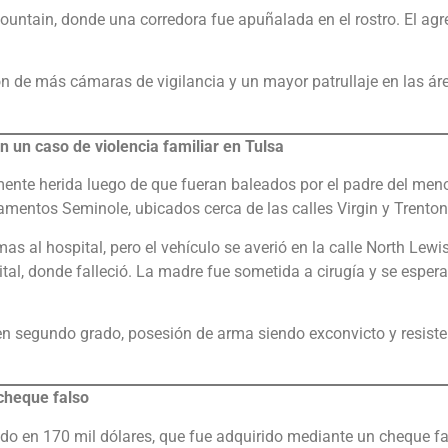
Mountain, donde una corredora fue apuñalada en el rostro. El agr
ón de más cámaras de vigilancia y un mayor patrullaje en las ár
n un caso de violencia familiar en Tulsa
nte herida luego de que fueran baleados por el padre del meno
amentos Seminole, ubicados cerca de las calles Virgin y Trenton
mas al hospital, pero el vehículo se averió en la calle North Lewis
al, donde falleció. La madre fue sometida a cirugía y se espera
en segundo grado, posesión de arma siendo exconvicto y resist
cheque falso
o en 170 mil dólares, que fue adquirido mediante un cheque fa