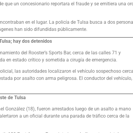
 de que un concesionario reportara el fraude y se emitiera una o
ncontraban en el lugar. La policía de Tulsa busca a dos person
mágenes han sido difundidas públicamente.
Tulsa; hay dos detenidos
miento del Rooster’s Sports Bar, cerca de las calles 71 y
da en estado crítico y sometida a cirugía de emergencia.
policial, las autoridades localizaron el vehículo sospechoso cerc
estada por asalto con arma peligrosa. El conductor del vehículo,
ste de Tulsa
l González (18), fueron arrestados luego de un asalto a mano
lertaron a un oficial durante una parada de tráfico cerca de la