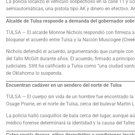
La policía localizó el vehículo sospechoso en la calle 11 y So
semiautomáticas, una pistola tipo AK y dinero en efectivo. A
Alcalde de Tulsa responde a demanda del gobernador sobr
TULSA — El alcalde Monroe Nichols respondió con firmeza a 
bloquear el acuerdo entre Tulsa y la Nación Muscogee (Creek)
Nichols defendió el acuerdo, argumentando que cumple con l
del fallo McGirt durante años. El acuerdo, firmado a principi
judiciales. Stitt ha calificado a Tulsa como “una ciudad sant
de Oklahoma lo suspenda.
Encuentran cadáver en un sendero del norte de Tulsa
TULSA — El cuerpo sin vida de un hombre fue encontrado l
Osage Prairie, en el norte de Tulsa, cerca del bulevar Martin Lu
La policía halló casquillos de bala cerca del lugar, aunque a
médico forense determinará la identidad y la causa del falle
Cateo revela drogas, niños desnutridos y condiciones insal