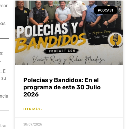
esor
PODCAST
eas
r,
.
. El
 su
Polecias y Bandidos: En el
programa de este 30 Julio
2026
encia
LEER MÁS »
30/07/2026
lso.