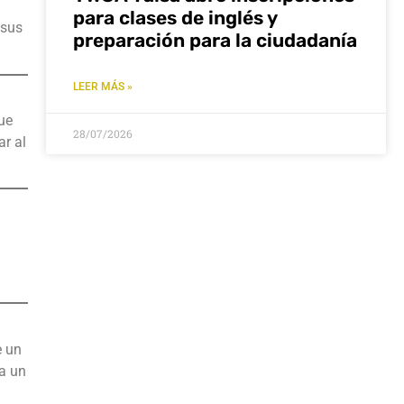
para clases de inglés y
 sus
preparación para la ciudadanía
LEER MÁS »
ue
28/07/2026
ar al
e un
 a un