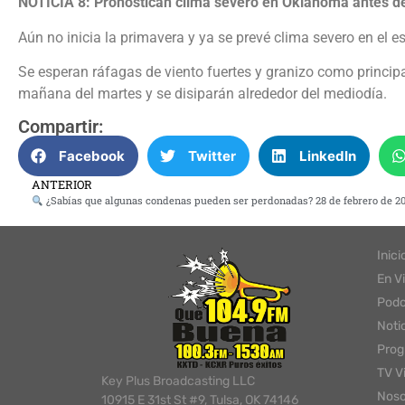
NOTICIA 8: Pronostican clima severo en Oklahoma antes del
Aún no inicia la primavera y ya se prevé clima severo en el e
Se esperan ráfagas de viento fuertes y granizo como princip
mañana del martes y se disiparán alrededor del mediodía.
Compartir:
Facebook
Twitter
LinkedIn
ANTERIOR
¿Sabías que algunas condenas pueden ser perdonadas? 28 de febrero de 2025, con la abogada Lorena
Inici
En V
Podc
Noti
Pro
TV V
Key Plus Broadcasting LLC
Noso
10915 E 31st St #9, Tulsa, OK 74146