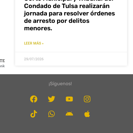
Condado de Tulsa realizarán
jornada para resolver órdenes
de arresto por delitos
menores.
LEER MÁS »
29/07/2026
NTE
ank
¡Síguenos!