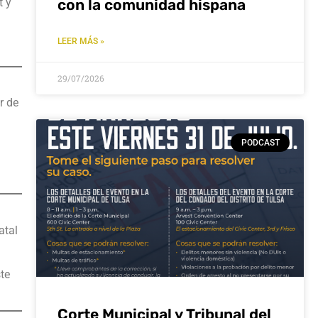
t y
con la comunidad hispana
LEER MÁS »
29/07/2026
r de
PODCAST
atal
te
Corte Municipal y Tribunal del