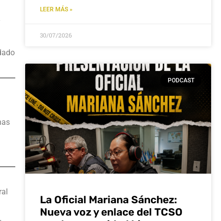
LEER MÁS »
y
30/07/2026
rdado
PODCAST
nas
ral
La Oficial Mariana Sánchez:
Nueva voz y enlace del TCSO