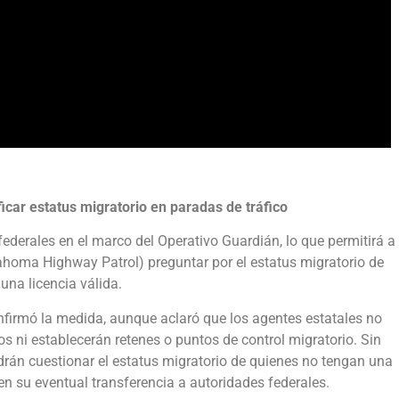
icar estatus migratorio en paradas de tráfico
derales en el marco del Operativo Guardián, lo que permitirá a
ahoma Highway Patrol) preguntar por el estatus migratorio de
una licencia válida.
nfirmó la medida, aunque aclaró que los agentes estatales no
 ni establecerán retenes o puntos de control migratorio. Sin
odrán cuestionar el estatus migratorio de quienes no tengan una
 en su eventual transferencia a autoridades federales.