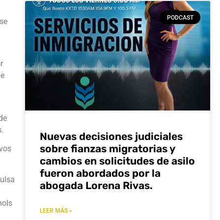
PODCAST
rse
r
de
de
.
Nuevas decisiones judiciales
sobre fianzas migratorias y
ivos
cambios en solicitudes de asilo
fueron abordados por la
Tulsa
abogada Lorena Rivas.
hols
LEER MÁS »