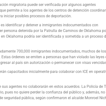
ación migratoria puede ser verificada por algunos agentes
que permite a los agentes de los centros de detención coordina
ra iniciar posibles procesos de deportación.
o es identificar y detener a inmigrantes indocumentados con
ier persona detenida por la Patrulla de Caminos de Oklahoma po
da en Oklahoma podría ser identificada y sometida a un proceso 
imadamente 700,000 inmigrantes indocumentados, muchos de los
. Estas órdenes se emiten a personas que han violado las leyes 
ngresar al país sin autorización o permanecer con visas vencidas
erán capacitados inicialmente para colaborar con ICE en operat
ue sus agentes no colaborarán en estos acuerdos. La Policía de 
io, pues no quiere perder la confianza del público y, además, no
 de seguridad pública, según confirmaron el alcalde Monroel Nic