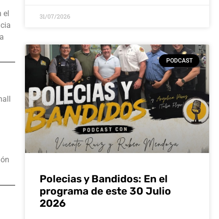
 el
31/07/2026
ncia
 a
PODCAST
hall
ión
Polecias y Bandidos: En el
programa de este 30 Julio
2026