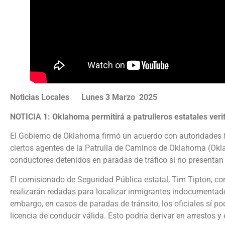
Noticias Locales Lunes 3 Marzo 2025
NOTICIA 1: Oklahoma permitirá a patrulleros estatales verif
El Gobierno de Oklahoma firmó un acuerdo con autoridades fe
ciertos agentes de la Patrulla de Caminos de Oklahoma (Okl
conductores detenidos en paradas de tráfico si no presentan 
El comisionado de Seguridad Pública estatal, Tim Tipton, co
realizarán redadas para localizar inmigrantes indocumentados
embargo, en casos de paradas de tránsito, los oficiales sí p
licencia de conducir válida. Esto podría derivar en arrestos y