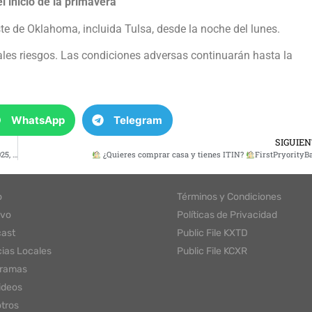
 inicio de la primavera
ste de Oklahoma, incluida Tulsa, desde la noche del lunes.
ales riesgos. Las condiciones adversas continuarán hasta la
WhatsApp
Telegram
SIGUIE
 Riva
¿Quieres comprar casa y tienes ITIN?
FirstPryorityB
o
Términos y Condiciones
ivo
Políticas de Privacidad
ast
Public File KXTD
cias Locales
Public File KCXR
gramas
ideos
tros