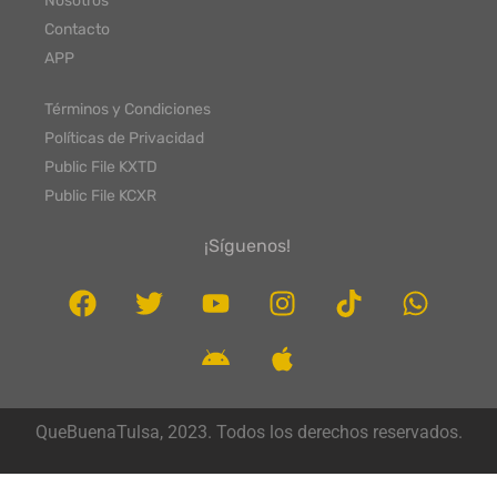
Nosotros
Contacto
APP
Términos y Condiciones
Políticas de Privacidad
Public File KXTD
Public File KCXR
¡Síguenos!
QueBuenaTulsa, 2023. Todos los derechos reservados.