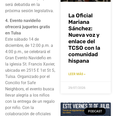
será debatida en la
próxima sesión legislativa.
La Oficial
4. Evento navideño
Mariana
ofrecerá juguetes gratis
Sánchez:
en Tulsa
Nueva voz y
Este sábado 14 de
enlace del
diciembre, de 12:00 p.m. a
TCSO con la
4:00 p.m., se celebrará el
comunidad
Gran Evento Navideño en
hispana
la iglesia St. Francis Xavier,
ubicada en 2515 E 1st St S,
LEER MÁS »
Tulsa. Organizado por el
Concilio for Safe
29/07/2026
Neighbors, el evento busca
llevar alegría a los niños
con la entrega de un regalo
por niño. Con la
PODCAST
colaboración de oficiales