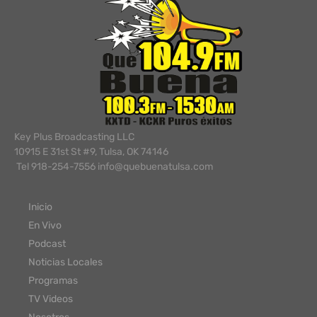
Key Plus Broadcasting LLC
10915 E 31st St #9, Tulsa, OK 74146
Tel 918-254-7556 info@quebuenatulsa.com
Inicio
En Vivo
Podcast
Noticias Locales
Programas
TV Videos