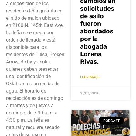
cambios en
a disposición de los
solicitudes
residentes leña gratuita en
de asilo
el sitio de mulch ubicado
fueron
en 2100 N. 145th East Ave.
abordados
La leña se entrega por
por la
orden de llegada y está
abogada
disponible para los
Lorena
residentes de Tulsa, Broken
Rivas.
Arrow, Bixby y Jenks,
quienes deben presentar
una identificación de
LEER MÁS »
Oklahoma o un recibo de
agua. El horario de
31/07/2026
recolección es de domingo
a martes y de jueves a
domingo, de 7:30 a.m. a
4:30 p.m. La leña es
PODCAST
natural y requiere secado
antes de su uso en