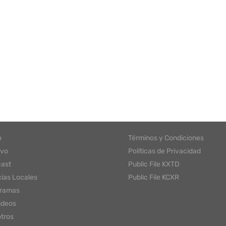
o
Términos y Condiciones
ivo
Políticas de Privacidad
ast
Public File KXTD
cias Locales
Public File KCXR
gramas
ideos
tros