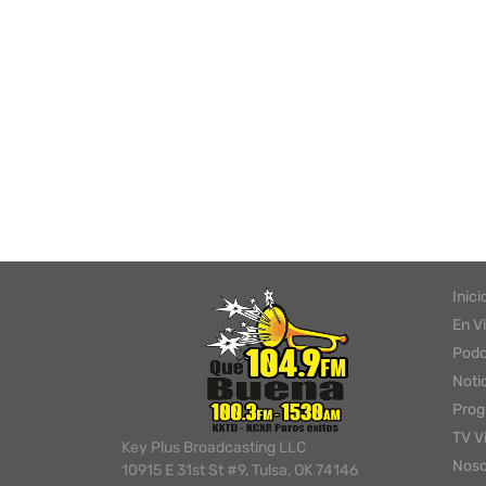
Inici
En V
Podc
Noti
Pro
TV V
Key Plus Broadcasting LLC
Noso
10915 E 31st St #9, Tulsa, OK 74146