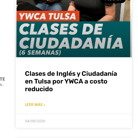
Clases de Inglés y Ciudadanía
NTE
en Tulsa por YWCA a costo
El Consejo Asesor Latino contra el Cáncer te invita su serie educativa en prevención y detección temprana de esta enfermedad.
reducido
LEER MÁS »
04/08/2026