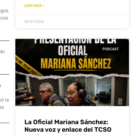
LEER MÁS »
sgos
icos
30/07/2026
PODCAST
ido
n
só la
as
La Oficial Mariana Sánchez:
Nueva voz y enlace del TCSO