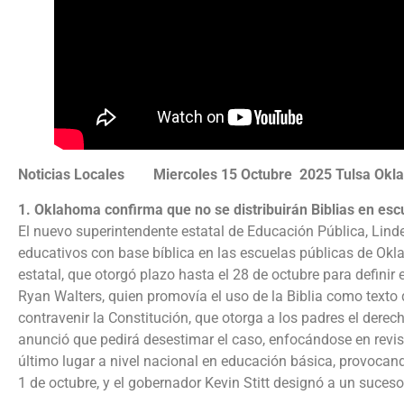
Noticias Locales Miercoles 15 Octubre 2025 Tulsa Okl
1. Oklahoma confirma que no se distribuirán Biblias en esc
El nuevo superintendente estatal de Educación Pública, Linde
educativos con base bíblica en las escuelas públicas de Okl
estatal, que otorgó plazo hasta el 28 de octubre para defini
Ryan Walters, quien promovía el uso de la Biblia como text
contravenir la Constitución, que otorga a los padres el derech
anunció que pedirá desestimar el caso, enfocándose en revisar
último lugar a nivel nacional en educación básica, provocando
1 de octubre, y el gobernador Kevin Stitt designó a un suce