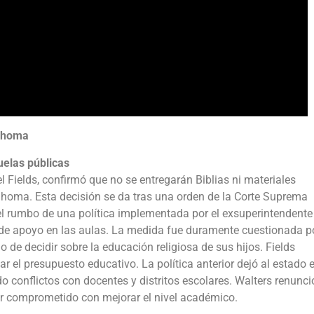
ahoma
uelas públicas
l Fields, confirmó que no se entregarán Biblias ni materiales
ahoma. Esta decisión se da tras una orden de la Corte Suprema
r el rumbo de una política implementada por el exsuperintendente
o de apoyo en las aulas. La medida fue duramente cuestionada p
o de decidir sobre la educación religiosa de sus hijos. Fields
 el presupuesto educativo. La política anterior dejó al estado e
 conflictos con docentes y distritos escolares. Walters renunció
sor comprometido con mejorar el nivel académico.