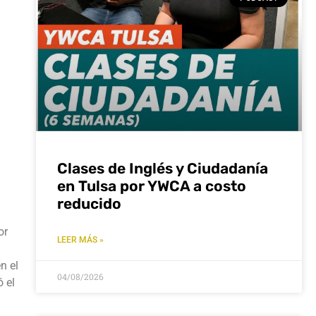
Clases de Inglés y Ciudadanía
en Tulsa por YWCA a costo
reducido
or
LEER MÁS »
n el
04/08/2026
 el