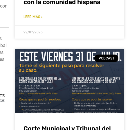
con la comunidad hispana
 con
LEER MÁS »
29/07/2026
s
ibal
es
PODCAST
tes
NTE
025
Corte Municipal y Tribunal del