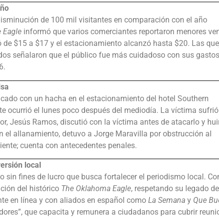
año
a disminución de 100 mil visitantes en comparación con el año
 Eagle
informó que varios comerciantes reportaron menores ven
bió de $15 a $17 y el estacionamiento alcanzó hasta $20. Las que
ados señalaron que el público fue más cuidadoso con sus gastos
6.
lsa
acado con un hacha en el estacionamiento del hotel Southern
ente ocurrió el lunes poco después del mediodía. La víctima sufri
or, Jesús Ramos, discutió con la víctima antes de atacarlo y hui
en el allanamiento, detuvo a Jorge Maravilla por obstrucción al
uiente; cuenta con antecedentes penales.
ersión local
o sin fines de lucro que busca fortalecer el periodismo local. Co
ción del histórico
The Oklahoma Eagle
, respetando su legado de
te en línea y con aliados en español como
La Semana
y
Que Bu
res”, que capacita y remunera a ciudadanos para cubrir reuni