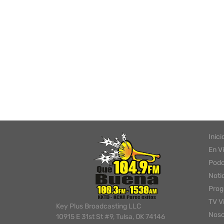
Inici
En V
Podc
Noti
Pro
TV V
Key Plus Broadcasting LLC
Noso
10915 E 31st St #9, Tulsa, OK 74146