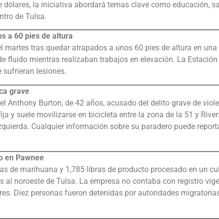
 dólares, la iniciativa abordará temas clave como educación, sa
entro de Tulsa.
s a 60 pies de altura
 martes tras quedar atrapados a unos 60 pies de altura en una
de fluido mientras realizaban trabajos en elevación. La Estación
 sufrieran lesiones.
ca grave
el Anthony Burton, de 42 años, acusado del delito grave de viol
a y suele movilizarse en bicicleta entre la zona de la 51 y River
 izquierda. Cualquier información sobre su paradero puede report
vo en Pawnee
s de marihuana y 1,785 libras de producto procesado en un cul
as al noroeste de Tulsa. La empresa no contaba con registro vig
s. Diez personas fueron detenidas por autoridades migratorias