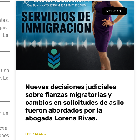
PODCAST
tas,
jas
. La
ó una
r. La
Nuevas decisiones judiciales
sobre fianzas migratorias y
cambios en solicitudes de asilo
fueron abordados por la
n un
abogada Lorena Rivas.
ena
LEER MÁS »
ones