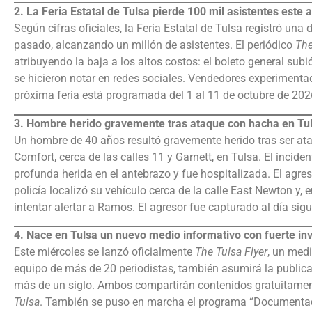
2. La Feria Estatal de Tulsa pierde 100 mil asistentes este 
Según cifras oficiales, la Feria Estatal de Tulsa registró un
pasado, alcanzando un millón de asistentes. El periódico
The
atribuyendo la baja a los altos costos: el boleto general su
se hicieron notar en redes sociales. Vendedores experiment
próxima feria está programada del 1 al 11 de octubre de 202
3. Hombre herido gravemente tras ataque con hacha en Tu
Un hombre de 40 años resultó gravemente herido tras ser at
Comfort, cerca de las calles 11 y Garnett, en Tulsa. El incid
profunda herida en el antebrazo y fue hospitalizada. El agres
policía localizó su vehículo cerca de la calle East Newton y, 
intentar alertar a Ramos. El agresor fue capturado al día sig
4. Nace en Tulsa un nuevo medio informativo con fuerte inv
Este miércoles se lanzó oficialmente
The Tulsa Flyer
, un medi
equipo de más de 20 periodistas, también asumirá la publica
más de un siglo. Ambos compartirán contenidos gratuitamen
Tulsa
. También se puso en marcha el programa “Documentado