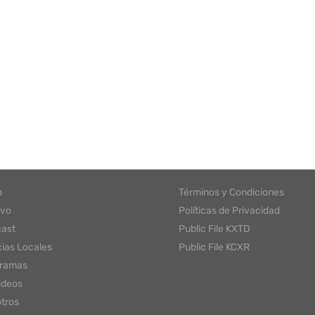
o
Términos y Condiciones
ivo
Políticas de Privacidad
ast
Public File KXTD
cias Locales
Public File KCXR
gramas
ideos
tros