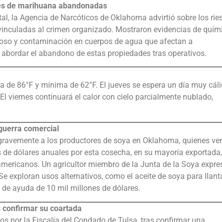
gales de marihuana abandonadas
l, la Agencia de Narcóticos de Oklahoma advirtió sobre los rie
inculadas al crimen organizado. Mostraron evidencias de quím
esgoso y contaminación en cuerpos de agua que afectan a
 abordar el abandono de estas propiedades tras operativos.
a de 86°F y mínima de 62°F. El jueves se espera un día muy cál
l viernes continuará el calor con cielo parcialmente nublado,
guerra comercial
n gravemente a los productores de soya en Oklahoma, quienes ve
 de dólares anuales por esta cosecha, en su mayoría exportada,
mericanos. Un agricultor miembro de la Junta de la Soya expre
e exploran usos alternativos, como el aceite de soya para llant
 de ayuda de 10 mil millones de dólares.
s confirmar su coartada
s por la Fiscalía del Condado de Tulsa, tras confirmar una