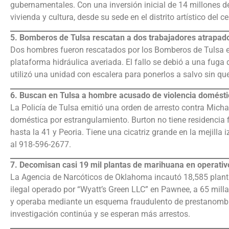
gubernamentales. Con una inversión inicial de 14 millones de
vivienda y cultura, desde su sede en el distrito artístico del c
5. Bomberos de Tulsa rescatan a dos trabajadores atrapado
Dos hombres fueron rescatados por los Bomberos de Tulsa el
plataforma hidráulica averiada. El fallo se debió a una fuga 
utilizó una unidad con escalera para ponerlos a salvo sin que
6. Buscan en Tulsa a hombre acusado de violencia domésti
La Policía de Tulsa emitió una orden de arresto contra Micha
doméstica por estrangulamiento. Burton no tiene residencia fij
hasta la 41 y Peoria. Tiene una cicatriz grande en la mejilla
al 918-596-2677.
7. Decomisan casi 19 mil plantas de marihuana en operati
La Agencia de Narcóticos de Oklahoma incautó 18,585 planta
ilegal operado por “Wyatt’s Green LLC” en Pawnee, a 65 mill
y operaba mediante un esquema fraudulento de prestanombre
investigación continúa y se esperan más arrestos.