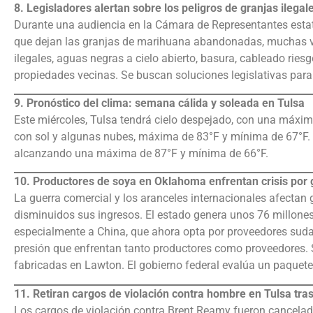
8. Legisladores alertan sobre los peligros de granjas ile
Durante una audiencia en la Cámara de Representantes estata
que dejan las granjas de marihuana abandonadas, muchas v
ilegales, aguas negras a cielo abierto, basura, cableado ri
propiedades vecinas. Se buscan soluciones legislativas para
9. Pronóstico del clima: semana cálida y soleada en Tulsa
Este miércoles, Tulsa tendrá cielo despejado, con una máxim
con sol y algunas nubes, máxima de 83°F y mínima de 67°F. E
alcanzando una máxima de 87°F y mínima de 66°F.
10. Productores de soya en Oklahoma enfrentan crisis por 
La guerra comercial y los aranceles internacionales afecta
disminuidos sus ingresos. El estado genera unos 76 millones
especialmente a China, que ahora opta por proveedores suda
presión que enfrentan tanto productores como proveedores. S
fabricadas en Lawton. El gobierno federal evalúa un paquete
11. Retiran cargos de violación contra hombre en Tulsa tra
Los cargos de violación contra Brent Reamy fueron cancelado