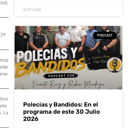
lud,
31/07/2026
 29
PODCAST
encia
side
arse
tivo
Polecias y Bandidos: En el
ente
programa de este 30 Julio
. La
2026