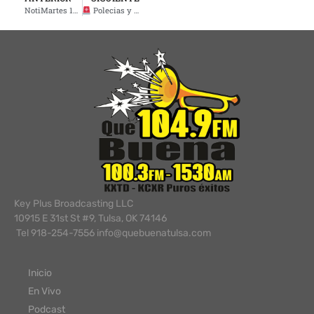
NotiMartes 15 de abril 2025
Polecias y Bandidos – Jueves 17 de abril de 2025
Key Plus Broadcasting LLC
10915 E 31st St #9, Tulsa, OK 74146
Tel 918-254-7556 info@quebuenatulsa.com
Inicio
En Vivo
Podcast