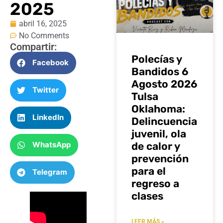
2025
abril 16, 2025
No Comments
Compartir:
Polecías y
Facebook
Bandidos 6
Agosto 2026
Twitter
Tulsa
Oklahoma:
LinkedIn
Delincuencia
juvenil, ola
WhatsApp
de calor y
prevención
para el
Telegram
regreso a
clases
LEER MÁS »