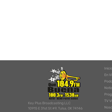
Inici
En V
Podc
Noti
Pro
TV V
Key Plus Broadcasting LLC
Noso
10915 E 31st St #9, Tulsa, OK 74146