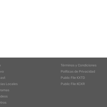
o
Términos y Condiciones
ivo
Políticas de Privacidad
ast
Public File KXTD
cias Locales
Public File KCXR
gramas
ideos
tros